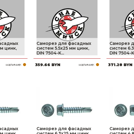
Ниппельные 
стилляторы
свиней
Чашечные к
Чашечные п
асадных
Саморез для фасадных
Саморез 
м цинк,
систем 5.5х25 мм цинк,
систем 6.3
DIN 7504-K...
DIN 7504-K.
наличие:
359.66 BYN
наличие:
371.28 BYN
асадных
Саморез для фасадных
Саморез 
м цинк,
систем 6.3х25 мм цинк,
систем 4.8