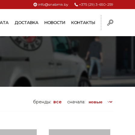
info@snabmk.by
+375 (29) 3-650-259
АТА
ДОСТАВКА
НОВОСТИ
КОНТАКТЫ
ы
рмушки
ие для систем
ормушки и
оилки
поилки для коз и
бренды:
все
сначала:
поилки для
поилки для птиц