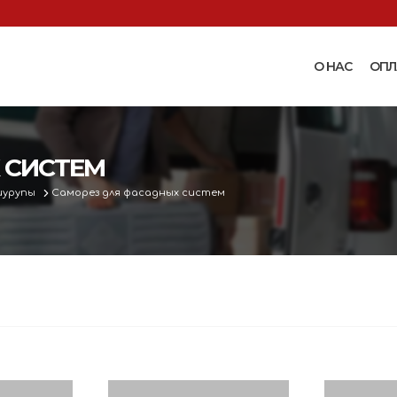
О НАС
ОПЛ
Доильные аппараты
Термошкаф
Запчасти для доильных
 СИСТЕМ
Поилки и ко
аппаратов
Комплектующ
шурупы
Саморез для фасадных систем
Машинки и ножницы для
поения
 маслобойки
стрижки овец
Бункерные к
 к
Запасные части и
вакуумные п
 маслобойкам
принадлежности к машинкам
Ниппельные 
для стрижки овец
овец
во
Прессы винтовые и
Ниппельные 
соковыжималки
тво
кроликов
вощей и
Ниппельные 