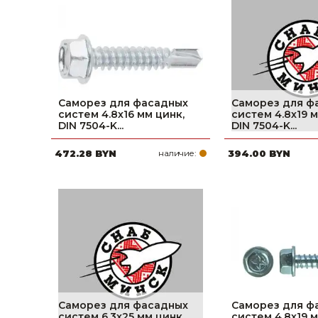
фруктов
Строительное оборудование
Автоклавы. Ди
Садовая техника, оснастка и принадлежности
Дистилляторы
Сварочное оборудование и материалы
Средства индивидуальной защиты и спецодежда
Саморез для фасадных
Саморез для ф
систем 4.8х16 мм цинк,
систем 4.8х19 м
Хранение инструмента (ящики, сумки, пояса, тележки)
DIN 7504-K...
DIN 7504-K...
472.28 BYN
наличие:
394.00 BYN
Хозтовары
Нагреватели и осушители воздуха
Очистители (мойки) высокого давления
Масла и смазки
Крепеж и фурнитура
Ручной инструмент
Саморез для фасадных
Саморез для ф
систем 6.3х25 мм цинк,
систем 4.8х19 м