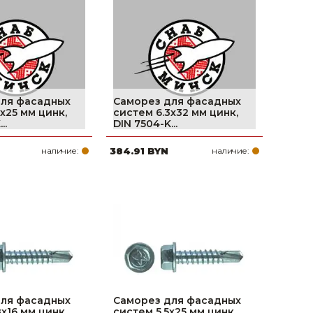
поилки для
ормушки
оилки
для фасадных
Саморез для фасадных
х25 мм цинк,
систем 6.3х32 мм цинк,
..
DIN 7504-K...
наличие:
384.91 BYN
наличие:
для фасадных
Саморез для фасадных
х16 мм цинк,
систем 5.5х25 мм цинк,