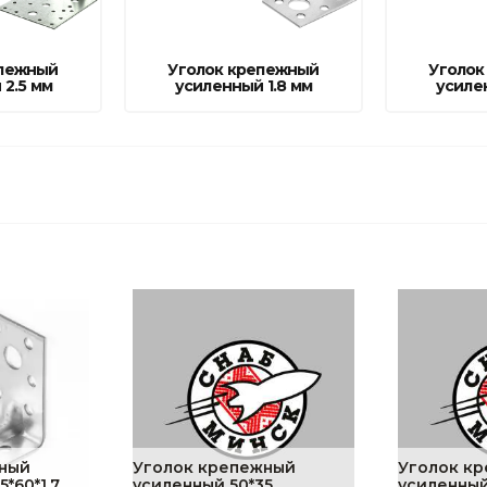
Ниппельные 
стилляторы
свиней
епежный
Уголок крепежный
Уголок
Чашечные к
 2.5 мм
усиленный 1.8 мм
усиле
Чашечные п
ный
Уголок крепежный
Уголок к
*60*1,7
усиленный 50*35
усиленный