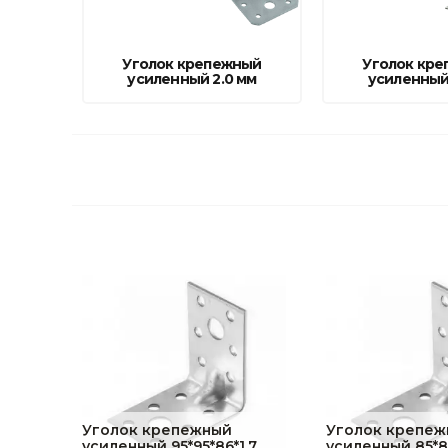
фруктов
Строительное оборудование
Автоклавы. Ди
Садовая техника, оснастка и принадлежности
Уголок крепежный
Уголок кр
Дистилляторы
усиленный 2.0 мм
усиленный
Сварочное оборудование и материалы
Средства индивидуальной защиты и спецодежда
Хранение инструмента (ящики, сумки, пояса, тележки)
Хозтовары
Нагреватели и осушители воздуха
Очистители (мойки) высокого давления
Масла и смазки
Крепеж и фурнитура
Ручной инструмент
Уголок крепежный
Уголок крепеж
усиленный 95*95*86*1,7
усиленный 85*85