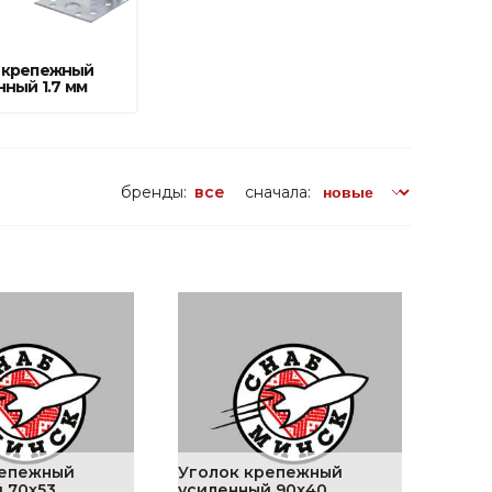
поилки для
 крепежный
ормушки
нный 1.7 мм
оилки
бренды:
все
сначала:
репежный
Уголок крепежный
 70x53
усиленный 90x40