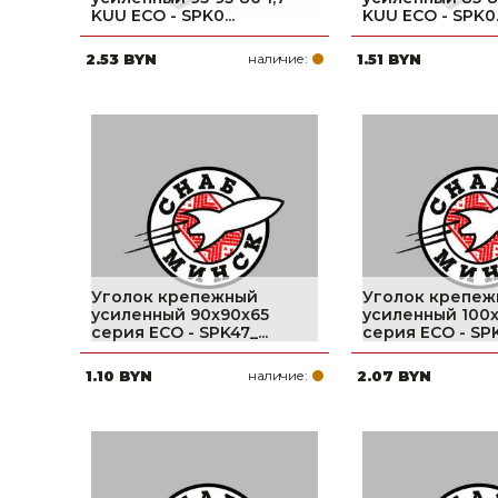
KUU ECO - SPK0...
KUU ECO - SPK0..
Строительные и отделочные материалы
2.53 BYN
наличие:
1.51 BYN
Садовый инструмент, вазоны, горшки и кашпо, теплицы, парники
Товары для дома
Сантехника
Автомобильные товары, инструменты
Резинотехнические, асбестовые изделия, каболка
Уголок крепежный
Уголок крепеж
усиленный 90x90x65
усиленный 100
серия ECO - SPK47_...
серия ECO - SPK4
1.10 BYN
наличие:
2.07 BYN