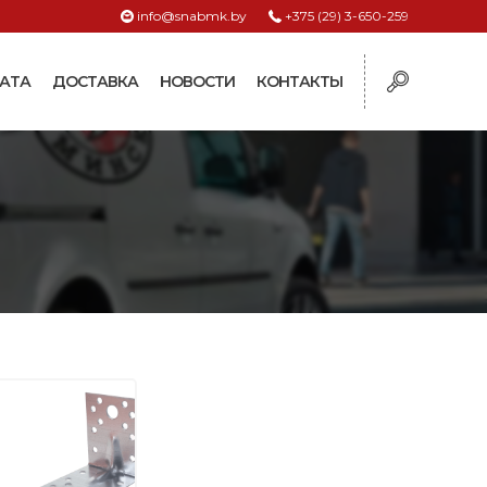
info@snabmk.by
+375 (29) 3-650-259
АТА
ДОСТАВКА
НОВОСТИ
КОНТАКТЫ
ы
рмушки
ие для систем
ормушки и
оилки
поилки для коз и
поилки для
поилки для птиц