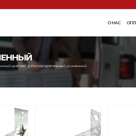
О НАС
ОПЛ
Доильные аппараты
Термошкаф
Запчасти для доильных
ЛЕННЫЙ
Поилки и ко
аппаратов
Комплектующ
анный крепеж
Уголок крепежный усиленный
Машинки и ножницы для
поения
 маслобойки
стрижки овец
Бункерные к
 к
Запасные части и
вакуумные п
 маслобойкам
принадлежности к машинкам
Ниппельные 
для стрижки овец
овец
во
Прессы винтовые и
Ниппельные 
соковыжималки
тво
кроликов
вощей и
Ниппельные 