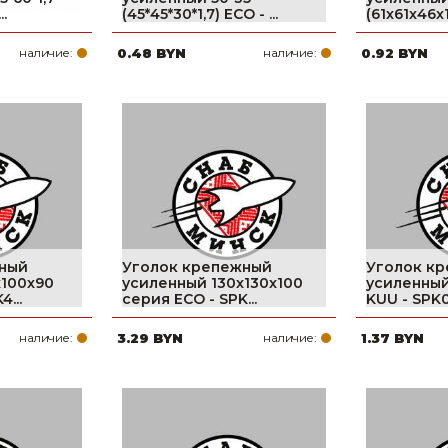
.
(45*45*30*1,7) ECO - ...
(61x61x46x1
наличие:
0.48 BYN
наличие:
0.92 BYN
ный
Уголок крепежный
Уголок к
x100x90
усиленный 130x130x100
усиленный
...
серия ECO - SPK...
KUU - SPK0
наличие:
3.29 BYN
наличие:
1.37 BYN