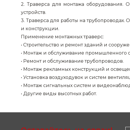
2. Траверса для монтажа оборудования.
Строительные и отделочные материалы
устройств.
Садовый инструмент, вазоны, горшки и кашпо, теплицы, парники
3. Траверса для работы на трубопроводах.
и конструкции.
Товары для дома
Применение монтажных траверс:
Сантехника
• Строительство и ремонт зданий и сооруже
• Монтаж и обслуживание промышленного 
Автомобильные товары, инструменты
• Ремонт и обслуживание трубопроводов.
Резинотехнические, асбестовые изделия, каболка
• Монтаж рекламных конструкций и освеще
• Установка воздуходувок и систем вентиля
• Монтаж сигнальных систем и видеонаблю
• Другие виды высотных работ.
Оставайтесь на связи!