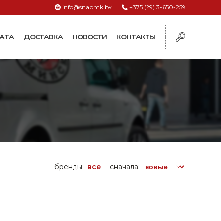
info@snabmk.by
+375 (29) 3-650-259
АТА
ДОСТАВКА
НОВОСТИ
КОНТАКТЫ
ы
рмушки
ие для систем
ормушки и
оилки
поилки для коз и
бренды:
все
сначала:
поилки для
поилки для птиц