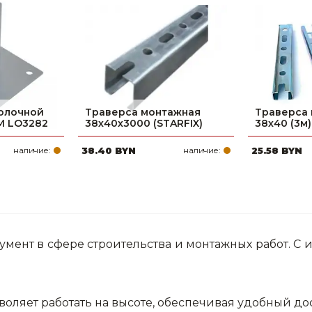
Ниппельные 
стилляторы
свиней
Чашечные к
Чашечные п
олочной
Траверса монтажная
Траверса
М LO3282
38х40х3000 (STARFIX)
38х40 (3м)
наличие:
38.40 BYN
наличие:
25.58 BYN
мент в сфере строительства и монтажных работ. С
зволяет работать на высоте, обеспечивая удобный до