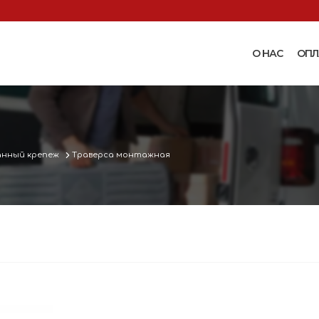
О НАС
ОПЛ
Доильные аппараты
Термошкаф
Запчасти для доильных
Поилки и ко
аппаратов
Комплектующ
анный крепеж
Траверса монтажная
Машинки и ножницы для
поения
 маслобойки
стрижки овец
Бункерные к
 к
Запасные части и
вакуумные п
 маслобойкам
принадлежности к машинкам
Ниппельные 
для стрижки овец
овец
во
Прессы винтовые и
Ниппельные 
соковыжималки
тво
кроликов
вощей и
Ниппельные 