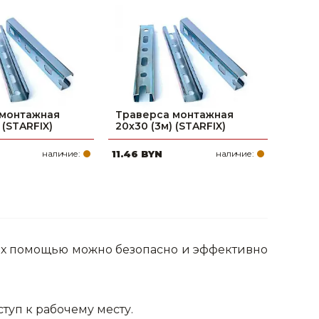
поилки для
ормушки
оилки
 монтажная
Траверса монтажная
 (STARFIX)
20х30 (3м) (STARFIX)
наличие:
11.46 BYN
наличие:
 их помощью можно безопасно и эффективно
ступ к рабочему месту.