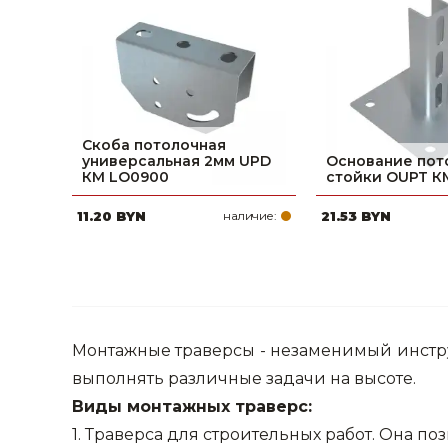
фруктов
Строительное оборудование
Автоклавы. Ди
Садовая техника, оснастка и принадлежности
Дистилляторы
Сварочное оборудование и материалы
Средства индивидуальной защиты и спецодежда
Скоба потолочная
универсальная 2мм UPD
Основание пот
Хранение инструмента (ящики, сумки, пояса, тележки)
КМ LO0900
стойки OUPT К
11.20 BYN
наличие:
21.53 BYN
Хозтовары
Нагреватели и осушители воздуха
Очистители (мойки) высокого давления
Масла и смазки
Монтажные траверсы - незаменимый инстру
выполнять различные задачи на высоте.
Крепеж и фурнитура
Виды монтажных траверс:
Ручной инструмент
1. Траверса для строительных работ. Она по