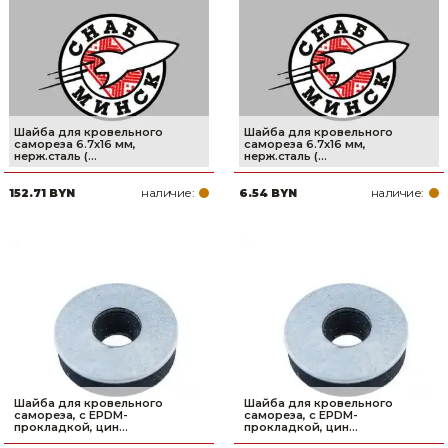
Сварочное оборудование и материалы
Средства индивидуальной защиты и спецодежда
Хранение инструмента (ящики, сумки, пояса, тележки)
Шайба для кровельного
Шайба для кровельного
Хозтовары
самореза 6.7х16 мм,
самореза 6.7х16 мм,
нерж.сталь (...
нерж.сталь (...
Нагреватели и осушители воздуха
наличие:
наличие:
152.71 BYN
6.54 BYN
Очистители (мойки) высокого давления
Масла и смазки
Крепеж и фурнитура
Ручной инструмент
Строительные и отделочные материалы
Шайба для кровельного
Шайба для кровельного
самореза, с EPDM-
самореза, с EPDM-
прокладкой, цин...
прокладкой, цин...
Садовый инструмент, вазоны, горшки и кашпо, теплицы, парники