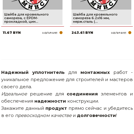
Шайба для кровельного
Шайба для кровельного
самореза, с EPDM-
самореза 6.2х16 мм,
прокладкой, цин...
нерж.сталь (...
наличие:
наличие:
11.67 BYN
243.61 BYN
Надежный уплотнитель
для
монтажных
работ -
уникальное предложение для строителей и мастеров
своего дела.
Идеальное
решение для
соединения
элементов и
обеспечения
надежности
конструкции.
Закажите данный
продукт
прямо сейчас и убедитесь
в его
превосходном качестве
и
долговечности
!