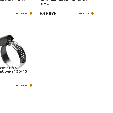
мм,...
наличие:
0.89 BYN
наличие:
вячный с
абочка" 30-45
наличие: