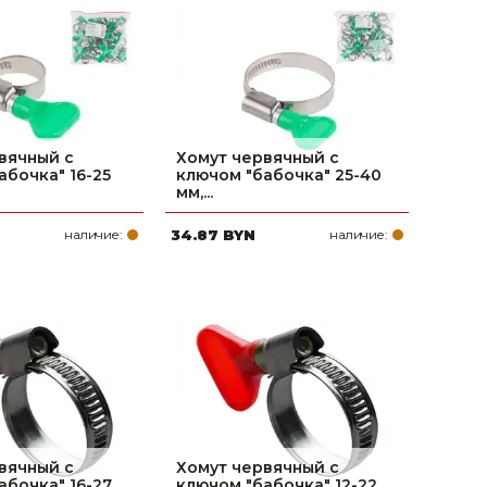
поилки для
ормушки
оилки
вячный с
Хомут червячный с
абочка" 16-25
ключом "бабочка" 25-40
мм,...
наличие:
34.87 BYN
наличие:
вячный с
Хомут червячный с
абочка" 16-27
ключом "бабочка" 12-22