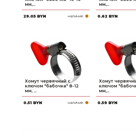
мм,...
мм,...
Строительные и отделочные материалы
29.05 BYN
наличие:
0.62 BYN
Садовый инструмент, вазоны, горшки и кашпо, теплицы, парники
Товары для дома
Сантехника
Автомобильные товары, инструменты
Резинотехнические, асбестовые изделия, каболка
Хомут червячный с
Хомут червячн
ключом "бабочка" 8-12
ключом "бабочк
мм, ...
мм,...
0.51 BYN
наличие:
0.59 BYN