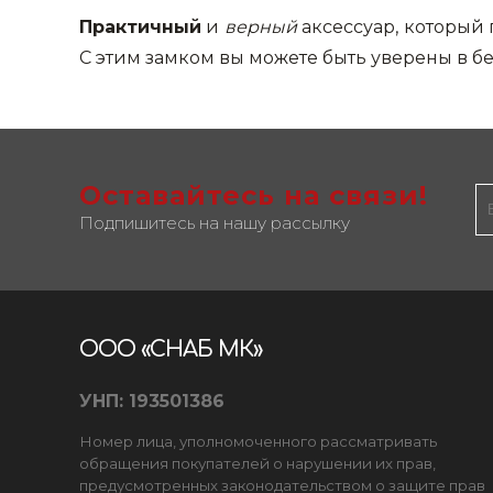
Практичный
и
верный
аксессуар, который
С этим замком вы можете быть уверены в б
Оставайтесь на связи!
Подпишитесь на нашу рассылку
ООО «СНАБ МК»
УНП: 193501386
Номер лица, уполномоченного рассматривать
обращения покупателей о нарушении их прав,
предусмотренных законодательством о защите прав