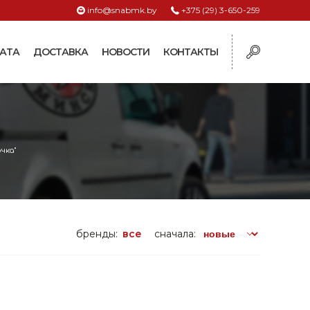
info@snabmk.by
+375 (29) 3-650-259
АТА
ДОСТАВКА
НОВОСТИ
КОНТАКТЫ
ы
рмушки
ие для систем
чка"
ормушки и
оилки
поилки для коз и
бренды:
все
сначала:
поилки для
поилки для птиц