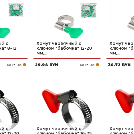
Ниппельные 
стилляторы
свиней
Чашечные к
Чашечные п
ый с
Хомут червячный с
Хомут чер
а" 8-12
ключом "бабочка" 12-20
ключом "б
мм,...
мм,...
наличие:
29.94 BYN
наличие:
30.72 BYN
ый с
Хомут червячный с
Хомут чер
а" 12-20
ключом "бабочка" 16-25
ключом "б