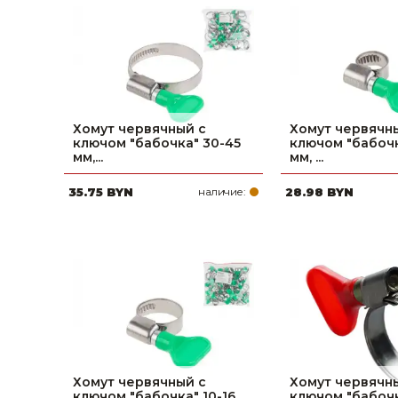
фруктов
Строительное оборудование
Автоклавы. Ди
Садовая техника, оснастка и принадлежности
Дистилляторы
Сварочное оборудование и материалы
Средства индивидуальной защиты и спецодежда
Хомут червячный с
Хомут червячн
ключом "бабочка" 30-45
ключом "бабочк
Хранение инструмента (ящики, сумки, пояса, тележки)
мм,...
мм, ...
35.75 BYN
наличие:
28.98 BYN
Хозтовары
Нагреватели и осушители воздуха
Очистители (мойки) высокого давления
Масла и смазки
Крепеж и фурнитура
Ручной инструмент
Хомут червячный с
Хомут червячн
ключом "бабочка" 10-16
ключом "бабочк