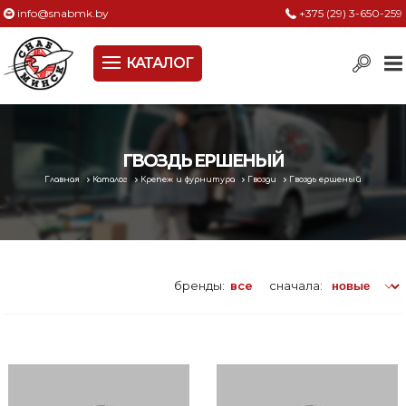
info@snabmk.by
+375 (29) 3-650-259
КАТАЛОГ
Сельское хозяйство, животноводство, птицеводство
Электроинструменты
Оснастка к электроинструменту
ГВОЗДЬ ЕРШЕНЫЙ
Главная
Каталог
Крепеж и фурнитура
Гвозди
Гвоздь ершеный
Измерительный инструмент
Металлическая мебель, сейфы, стеллажи
Пневматическое и гидравлическое оборудование
бренды:
все
сначала:
Электротехническая продукция
Строительное оборудование
Садовая техника, оснастка и принадлежности