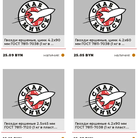
Сварочное оборудование и материалы
Средства индивидуальной защиты и спецодежда
Хранение инструмента (ящики, сумки, пояса, тележки)
Гвозди ершеные, цинк 4.2х90
Гвозди ершеные, цинк 4.2х60
Хозтовары
мм ГОСТ 7811-7038 (1 кг в ...
мм ГОСТ 7811-7038 (1 кг в ...
наличие:
наличие:
25.09 BYN
25.05 BYN
Нагреватели и осушители воздуха
Очистители (мойки) высокого давления
Масла и смазки
Крепеж и фурнитура
Ручной инструмент
Строительные и отделочные материалы
Гвозди ершеные 2.5х45 мм
Гвозди ершеные 4.2х90 мм
ГОСТ 7811-7120 (1 кг в пласт....
ГОСТ 7811-7038 (1 кг в пласт....
Садовый инструмент, вазоны, горшки и кашпо, теплицы, парники