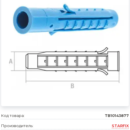
Сварочное оборудование и материалы
Средства индивидуальной защиты и спецодежда
Хранение инструмента (ящики, сумки, пояса, тележки)
Хозтовары
Нагреватели и осушители воздуха
Очистители (мойки) высокого давления
Масла и смазки
Крепеж и фурнитура
Ручной инструмент
Строительные и отделочные материалы
Код товара:
TB10143877
Производитель:
STARFIX
Садовый инструмент, вазоны, горшки и кашпо, теплицы, парники