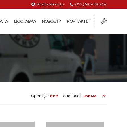
info@snabmk.by
+375 (29) 3-650-259
АТА
ДОСТАВКА
НОВОСТИ
КОНТАКТЫ
ы
рмушки
ие для систем
ормушки и
оилки
поилки для коз и
бренды:
все
сначала:
поилки для
поилки для птиц