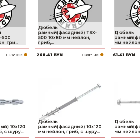
Дюбель
й
рамный(фасадный) TSX-
Дюбель
-500
500 10х80 мм нейлон,
рамный(фа
, гри...
гриб,...
мм нейлон,
наличие:
268.41 BYN
наличие:
61.41 BYN
Дюбель
Дюбель
ый) 10х120
рамный(фасадный) 10х120
рамный(фа
 с шуру...
мм нейлон, гриб, с шуру...
мм нейлон,