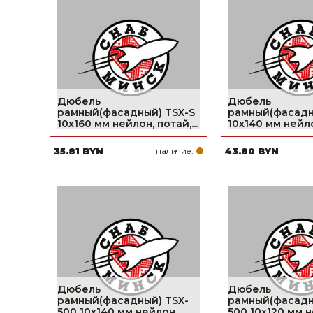
фруктов
Строительное оборудование
Автоклавы. Ди
Садовая техника, оснастка и принадлежности
Дистилляторы
Сварочное оборудование и материалы
Средства индивидуальной защиты и спецодежда
Дюбель
Дюбель
рамный(фасадный) TSX-S
рамный(фасадн
Хранение инструмента (ящики, сумки, пояса, тележки)
10х160 мм нейлон, потай,...
10х140 мм нейлон
35.81 BYN
наличие:
43.80 BYN
Хозтовары
Нагреватели и осушители воздуха
Очистители (мойки) высокого давления
Масла и смазки
Крепеж и фурнитура
Дюбель
Дюбель
Ручной инструмент
рамный(фасадный) TSX-
рамный(фасадн
500 10х140 мм нейлон,
500 10х120 мм 