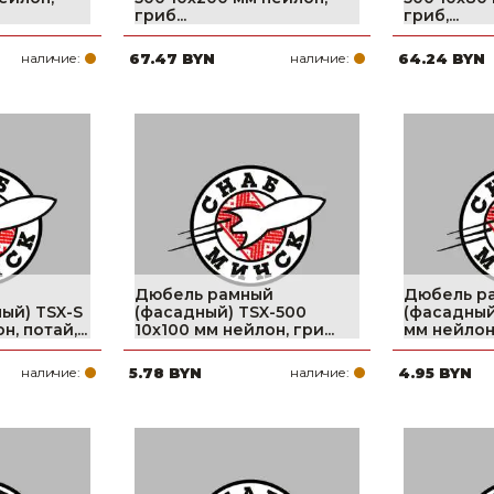
гриб...
гриб,...
наличие:
67.47 BYN
наличие:
64.24 BYN
Дюбель рамный
Дюбель р
ый) TSX-S
(фасадный) TSX-500
(фасадный
, потай,...
10х100 мм нейлон, гри...
мм нейлон,
наличие:
5.78 BYN
наличие:
4.95 BYN