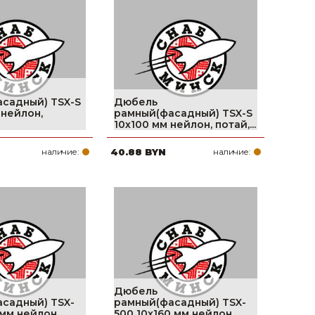
поилки для
ормушки
оилки
садный) TSX-S
Дюбель
 нейлон,
рамный(фасадный) TSX-S
10х100 мм нейлон, потай,...
наличие:
40.88 BYN
наличие:
Дюбель
садный) TSX-
рамный(фасадный) TSX-
 мм нейлон,
500 10х160 мм нейлон,