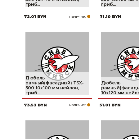
гриб...
гриб...
Строительные и отделочные материалы
72.01 BYN
наличие:
71.10 BYN
Садовый инструмент, вазоны, горшки и кашпо, теплицы, парники
Товары для дома
Сантехника
Автомобильные товары, инструменты
Резинотехнические, асбестовые изделия, каболка
Дюбель
рамный(фасадный) TSX-
Дюбель
500 10х100 мм нейлон,
рамный(фасадн
гриб...
10х120 мм нейлон
73.53 BYN
наличие:
51.01 BYN