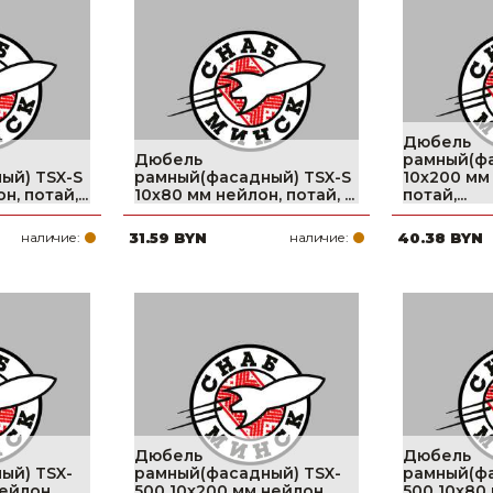
Ниппельные 
стилляторы
свиней
Чашечные к
Чашечные п
Дюбель
Дюбель
рамный(фа
ый) TSX-S
рамный(фасадный) TSX-S
10х200 мм
, потай,...
10х80 мм нейлон, потай, ...
потай,...
наличие:
31.59 BYN
наличие:
40.38 BYN
Дюбель
Дюбель
ый) TSX-
рамный(фасадный) TSX-
рамный(фа
нейлон,
500 10х200 мм нейлон,
500 10х80