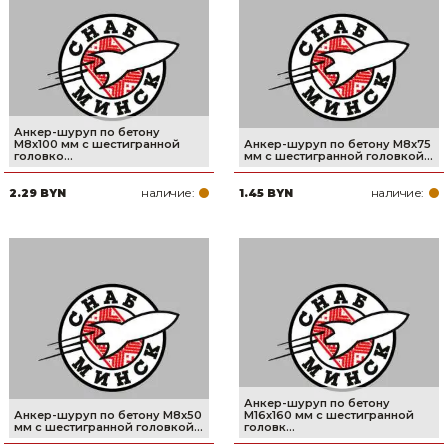
Сварочное оборудование и материалы
Средства индивидуальной защиты и спецодежда
Хранение инструмента (ящики, сумки, пояса, тележки)
Анкер-шуруп по бетону
Хозтовары
М8х100 мм с шестигранной
Анкер-шуруп по бетону М8х75
головко...
мм с шестигранной головкой...
Нагреватели и осушители воздуха
наличие:
наличие:
2.29 BYN
1.45 BYN
Очистители (мойки) высокого давления
Масла и смазки
Крепеж и фурнитура
Ручной инструмент
Строительные и отделочные материалы
Анкер-шуруп по бетону
Анкер-шуруп по бетону М8х50
М16х160 мм с шестигранной
мм с шестигранной головкой...
головк...
Садовый инструмент, вазоны, горшки и кашпо, теплицы, парники