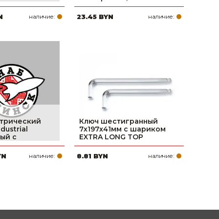
N
наличие:
23.45 BYN
наличие:
трический
Ключ шестигранный
ustrial
7х197х41мм с шариком
ый с
EXTRA LONG TOP
YN
наличие:
8.81 BYN
наличие: