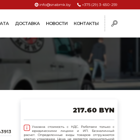
info@snabmk.by
+375 (29) 3-650-259
АТА
ДОСТАВКА
НОВОСТИ
КОНТАКТЫ
ы
рмушки
ие для систем
ормушки и
оилки
поилки для коз и
217.60 BYN
поилки для
Указана стоимость с НДС. Работаем только с
43913
юридическими лицами и ИП. Безналичный
расчет. Определенные виды товаров отгружаются
поилки для птиц
кратно упаковкам. Цена не является окончательной