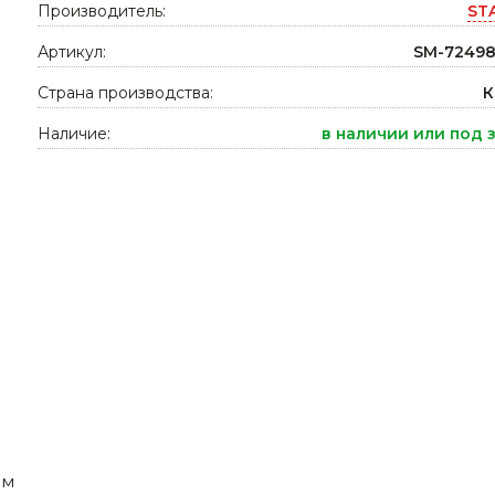
Производитель:
ST
Ниппельные 
стилляторы
Артикул:
свиней
SM-72498
Чашечные к
Страна производства:
К
Чашечные п
Наличие:
в наличии или под 
мм