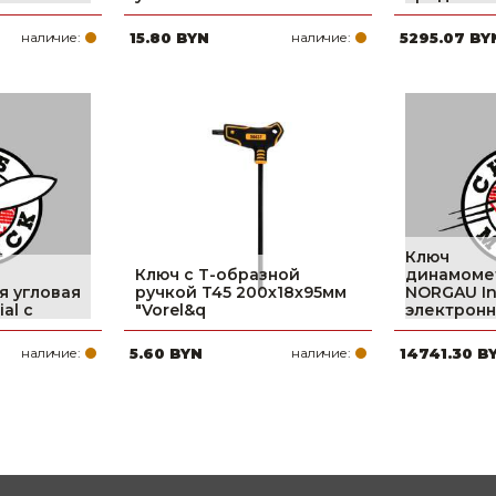
наличие:
15.80 BYN
наличие:
5295.07 BY
Ключ
Ключ c T-образной
динамоме
я угловая
ручкой T45 200х18х95мм
NORGAU Ind
al с
"Vorel&q
электронн
наличие:
5.60 BYN
наличие:
14741.30 B