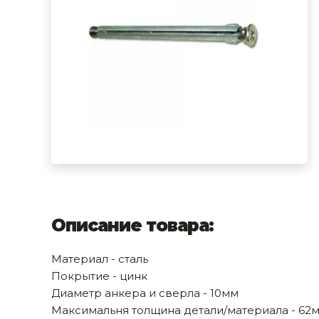
фруктов
Строительное оборудование
Автоклавы. Ди
Садовая техника, оснастка и принадлежности
Дистилляторы
Сварочное оборудование и материалы
Средства индивидуальной защиты и спецодежда
Хранение инструмента (ящики, сумки, пояса, тележки)
Хозтовары
Нагреватели и осушители воздуха
Очистители (мойки) высокого давления
Описание товара:
Масла и смазки
Материал - сталь
Крепеж и фурнитура
Покрытие - цинк
Диаметр анкера и сверла - 10мм
Ручной инструмент
Максимальня толщина детали/материала - 62