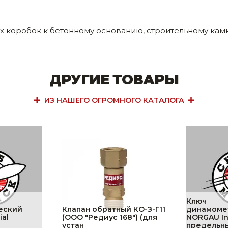
 коробок к бетонному основанию, строительному камн
ДРУГИЕ ТОВАРЫ
ИЗ НАШЕГО ОГРОМНОГО КАТАЛОГА
Ключ
еский
Клапан обратный КО-З-Г11
динамоме
ial
(ООО "Редиус 168") (для
NORGAU Ind
устан
предельн