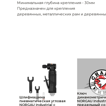
Минимальная глубина крепления - 30мм
Строительные и отделочные материалы
Предназначен для крепления
деревянных, металлических рам и деревянных
Садовый инструмент, вазоны, горшки и кашпо, теплицы, парники
Товары для дома
Сантехника
Автомобильные товары, инструменты
Резинотехнические, асбестовые изделия, каболка
Ключ
Шлифмашина
динамометрич
пневматическая угловая
NORGAU Industr
NORGAU Industrial с
предельный со