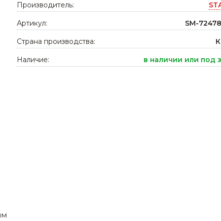
Производитель:
ST
Ниппельные 
стилляторы
Артикул:
свиней
SM-72478
Чашечные к
Страна производства:
К
Чашечные п
Наличие:
в наличии или под 
мм