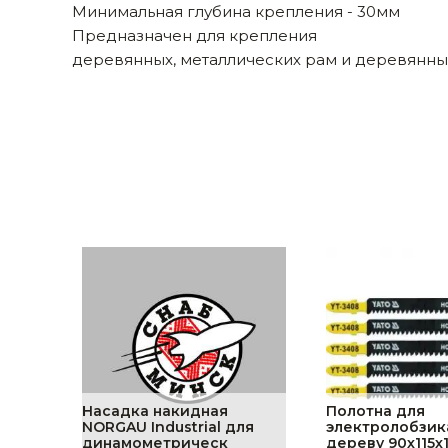
Минимальная глубина крепления - 30мм
Строительные и отделочные материалы
Предназначен для крепления
деревянных, металлических рам и деревянных
Садовый инструмент, вазоны, горшки и кашпо, теплицы, парники
Товары для дома
Сантехника
Автомобильные товары, инструменты
Резинотехнические, асбестовые изделия, каболка
Насадка накидная
Полотна для
NORGAU Industrial для
электролобзик
динамометрическ
дереву 90х115х1