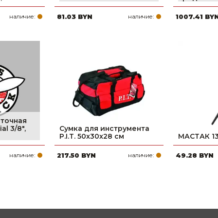
наличие:
81.03 BYN
наличие:
1007.41 BY
точная
l 3/8",
Сумка для инструмента
P.I.T. 50x30x28 см
МАСТАК 1
наличие:
217.50 BYN
наличие:
49.28 BYN