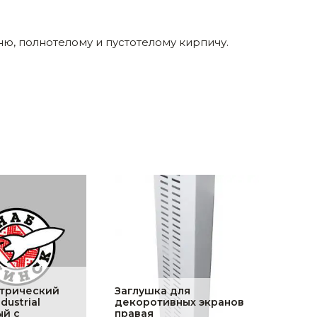
ю, полнотелому и пустотелому кирпичу.
трический
Заглушка для
ustrial
декоротивных экранов
ый с
правая