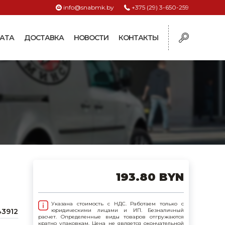
info@snabmk.by
+375 (29) 3-650-259
АТА
ДОСТАВКА
НОВОСТИ
КОНТАКТЫ
ы
рмушки
ие для систем
ормушки и
оилки
поилки для коз и
193.80 BYN
поилки для
Указана стоимость с НДС. Работаем только с
43912
юридическими лицами и ИП. Безналичный
расчет. Определенные виды товаров отгружаются
поилки для птиц
кратно упаковкам. Цена не является окончательной