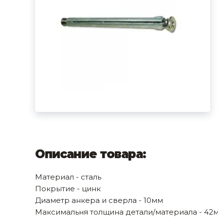
фруктов
Строительное оборудование
Автоклавы. Ди
Садовая техника, оснастка и принадлежности
Дистилляторы
Сварочное оборудование и материалы
Средства индивидуальной защиты и спецодежда
Хранение инструмента (ящики, сумки, пояса, тележки)
Хозтовары
Нагреватели и осушители воздуха
Очистители (мойки) высокого давления
Описание товара:
Масла и смазки
Материал - сталь
Крепеж и фурнитура
Покрытие - цинк
Диаметр анкера и сверла - 10мм
Ручной инструмент
Максимальня толщина детали/материала - 42