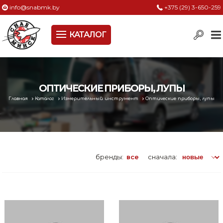
info@snabmk.by
+375 (29) 3-650-259
КАТАЛОГ
Сельское хозяйство, животноводство, птицеводство
Электроинструменты
Оснастка к электроинструменту
ОПТИЧЕСКИЕ ПРИБОРЫ, ЛУПЫ
Главная
Каталог
Измерительный инструмент
Оптические приборы, лупы
Измерительный инструмент
Металлическая мебель, сейфы, стеллажи
Пневматическое и гидравлическое оборудование
бренды:
все
сначала:
Электротехническая продукция
Строительное оборудование
Садовая техника, оснастка и принадлежности