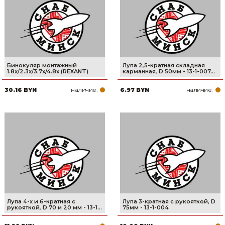
Сварочное оборудование и материалы
Средства индивидуальной защиты и спецодежда
Хранение инструмента (ящики, сумки, пояса, тележки)
Бинокуляр монтажный
Лупа 2,5-кратная складная
Хозтовары
1.8x/2.3x/3.7x/4.8x (REXANT)
карманная, D 50мм - 13-1-007...
наличие:
наличие:
30.16 BYN
6.97 BYN
Нагреватели и осушители воздуха
Очистители (мойки) высокого давления
Масла и смазки
Крепеж и фурнитура
Ручной инструмент
Строительные и отделочные материалы
Лупа 4-х и 6-кратная с
Лупа 3-кратная с рукояткой, D
рукояткой, D 70 и 20 мм - 13-1...
75мм - 13-1-004
Садовый инструмент, вазоны, горшки и кашпо, теплицы, парники