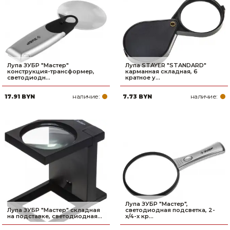
Лупа ЗУБР ″Мастер″
Лупа STAYER ″STANDARD″
конструкция-трансформер,
карманная складная, 6
светодиодн...
кратное у...
наличие:
наличие:
17.91 BYN
7.73 BYN
Лупа ЗУБР ″Мастер″,
Лупа ЗУБР ″Мастер″ складная
светодиодная подсветка, 2-
на подставке, светодиодная...
х/4-х кр...