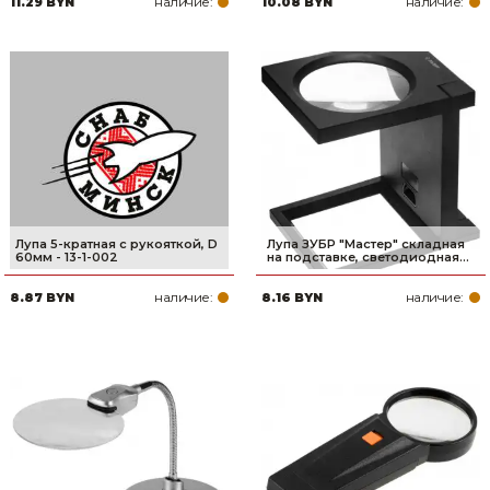
наличие:
наличие:
11.29 BYN
10.08 BYN
Товары для дома
Сантехника
Автомобильные товары, инструменты
Резинотехнические, асбестовые изделия, каболка
Лупа 5-кратная с рукояткой, D
Лупа ЗУБР ″Мастер″ складная
60мм - 13-1-002
на подставке, светодиодная...
наличие:
наличие:
8.87 BYN
8.16 BYN