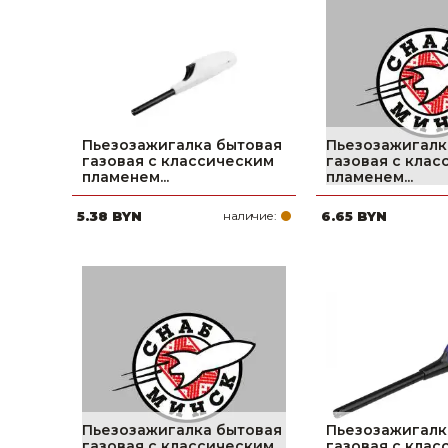
фруктов
Строительное оборудование
Автоклавы. Ди
Садовая техника, оснастка и принадлежности
Дистилляторы
Сварочное оборудование и материалы
Средства индивидуальной защиты и спецодежда
Пьезозажигалка бытовая
Пьезозажигалк
газовая с классическим
газовая с кла
Хранение инструмента (ящики, сумки, пояса, тележки)
пламенем...
пламенем...
5.38 BYN
наличие:
6.65 BYN
Хозтовары
Нагреватели и осушители воздуха
Очистители (мойки) высокого давления
Масла и смазки
Крепеж и фурнитура
Ручной инструмент
Пьезозажигалка бытовая
Пьезозажигалк
газовая с классическим
газовая с кла