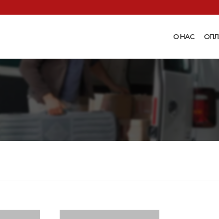
О НАС
ОПЛ
Доильные аппараты
Термошкаф
Запчасти для доильных
Поилки и ко
аппаратов
Комплектующ
Машинки и ножницы для
поения
 маслобойки
стрижки овец
Бункерные к
 к
Запасные части и
вакуумные п
 маслобойкам
принадлежности к машинкам
Ниппельные 
для стрижки овец
овец
во
Прессы винтовые и
Ниппельные 
соковыжималки
тво
кроликов
вощей и
Ниппельные 