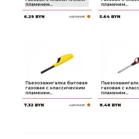
пламенем...
пламенем...
Строительные и отделочные материалы
6.29 BYN
наличие:
5.64 BYN
Садовый инструмент, вазоны, горшки и кашпо, теплицы, парники
Товары для дома
Сантехника
Автомобильные товары, инструменты
Резинотехнические, асбестовые изделия, каболка
Пьезозажигалка бытовая
Пьезозажигалк
газовая с классическим
газовая с кла
пламенем...
пламенем...
7.32 BYN
наличие:
8.48 BYN