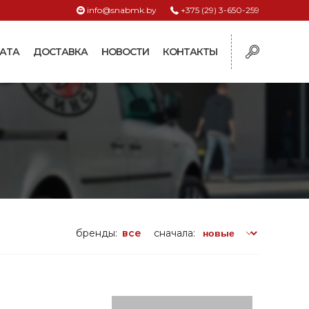
info@snabmk.by
+375 (29) 3-650-259
АТА
ДОСТАВКА
НОВОСТИ
КОНТАКТЫ
ы
рмушки
ие для систем
ормушки и
оилки
поилки для коз и
бренды:
все
сначала:
поилки для
поилки для птиц