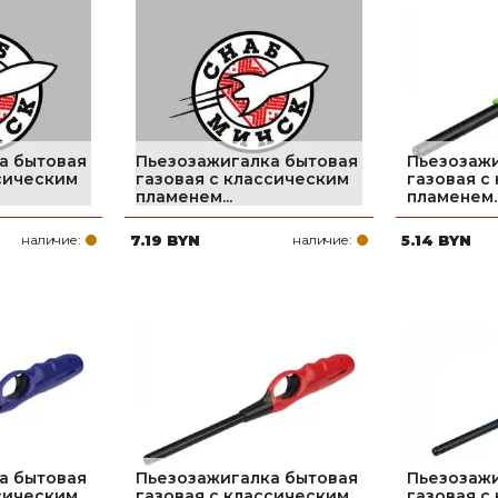
Ниппельные 
стилляторы
свиней
Чашечные к
Чашечные п
а бытовая
Пьезозажигалка бытовая
Пьезозажи
ссическим
газовая с классическим
газовая с
пламенем...
пламенем..
наличие:
7.19 BYN
наличие:
5.14 BYN
а бытовая
Пьезозажигалка бытовая
Пьезозажи
ссическим
газовая с классическим
газовая с