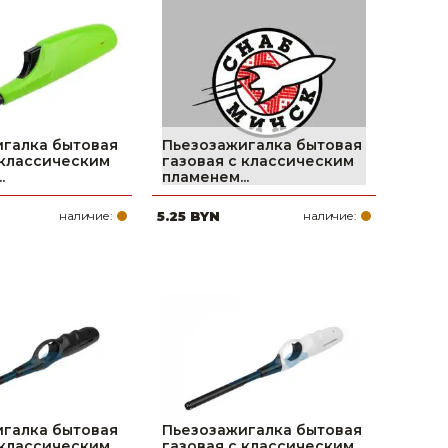
поилки для
ормушки
оилки
галка бытовая
Пьезозажигалка бытовая
 классическим
газовая с классическим
.
пламенем...
наличие:
5.25 BYN
наличие:
галка бытовая
Пьезозажигалка бытовая
 классическим
газовая с классическим