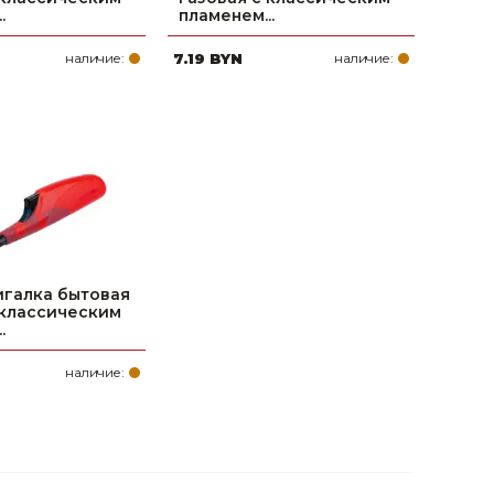
.
пламенем...
наличие:
7.19 BYN
наличие:
галка бытовая
 классическим
.
наличие: