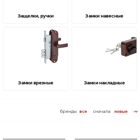
Сварочное оборудование и материалы
Защелки, ручки
Замки навесные
Средства индивидуальной защиты и спецодежда
Хранение инструмента (ящики, сумки, пояса, тележки)
Хозтовары
Нагреватели и осушители воздуха
Очистители (мойки) высокого давления
Замки врезные
Замки накладные
Масла и смазки
Крепеж и фурнитура
Ручной инструмент
бренды:
все
сначала:
Строительные и отделочные материалы
Садовый инструмент, вазоны, горшки и кашпо, теплицы, парники