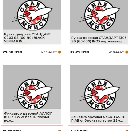
Ручка дверная СТАНДАРТ
0203 SS (60-90) BLACK
Ручка дверная СТАНДАРТ 1303
ЧЕРНАЯ IN...
SS (60-100) INOX нержавеющ...
наличие:
наличие:
27.38 BYN
32.29 BYN
Фиксатор дверной АЛЛЮР
КН-130 WW белый "козья
Защелка врезная межк. L45-8-
нож...
P AB ст.бронза пластик 25м...