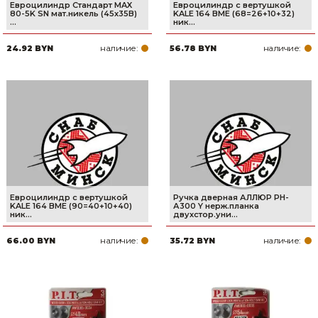
Евроцилиндр Стандарт MAX
Евроцилиндр с вертушкой
80-5K SN мат.никель (45х35В)
KALE 164 BME (68=26+10+32)
...
ник...
наличие:
наличие:
24.92 BYN
56.78 BYN
Евроцилиндр с вертушкой
Ручка дверная АЛЛЮР РН-
KALE 164 BME (90=40+10+40)
А300 Y нерж.планка
ник...
двухстор.уни...
наличие:
наличие:
66.00 BYN
35.72 BYN