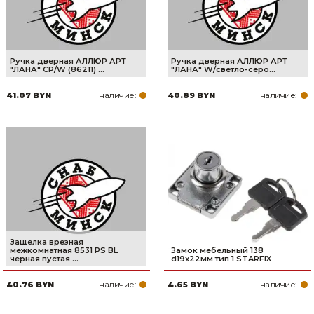
Ручка дверная АЛЛЮР АРТ
Ручка дверная АЛЛЮР АРТ
"ЛАНА" CP/W (86211) ...
"ЛАНА" W/светло-серо...
наличие:
наличие:
41.07 BYN
40.89 BYN
Защелка врезная
межкомнатная 8531 PS BL
Замок мебельный 138
черная пустая ...
d19х22мм тип 1 STARFIX
наличие:
наличие:
40.76 BYN
4.65 BYN