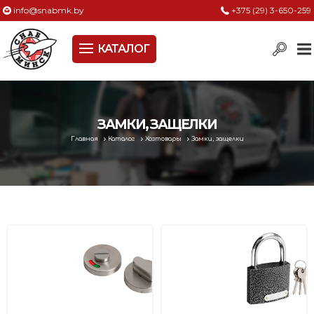
info@snabmk.by
+375 (29) 3-650-259
КАТАЛОГ
Сельское хозяйство, животноводство, птицеводство
Электроинструменты
Оснастка к электроинструменту
ЗАМКИ, ЗАЩЕЛКИ
Главная
Каталог
Хозтовары
Замки, защелки
Измерительный инструмент
Металлическая мебель, сейфы, стеллажи
Пневматическое и гидравлическое оборудование
Электротехническая продукция
Строительное оборудование
Садовая техника, оснастка и принадлежности