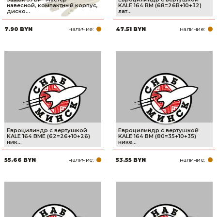
навесной, компактный корпус,
KALE 164 BM (68=26В+10+32)
диско...
лат...
наличие:
наличие:
7.90 BYN
47.51 BYN
Евроцилиндр с вертушкой
Евроцилиндр с вертушкой
KALE 164 BME (62=26+10+26)
KALE 164 BM (80=35+10+35)
ник...
нике...
наличие:
наличие:
55.66 BYN
53.55 BYN