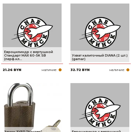
Евроцилиндр с вертушкой
Стандарт MAX 60-5K SB
Ухват калиточный DIANA (2 шт.)
(перф.кл...
(gamar)
наличие:
наличие:
21.26 BYN
32.72 BYN
Замок ЗУБР ″Мастер″
Евроцилиндр с вертушкой