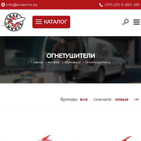
info@snabmk.by
+375 (29) 3-650-259
КАТАЛОГ
Сельское хозяйство, животноводство, птицеводство
Электроинструменты
Оснастка к электроинструменту
ОГНЕТУШИТЕЛИ
Главная
Каталог
Хозтовары
Огнетушители
Измерительный инструмент
Металлическая мебель, сейфы, стеллажи
Пневматическое и гидравлическое оборудование
бренды:
все
сначала:
Электротехническая продукция
Строительное оборудование
Садовая техника, оснастка и принадлежности