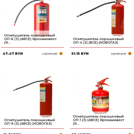
Сварочное оборудование и материалы
Средства индивидуальной защиты и спецодежда
Хранение инструмента (ящики, сумки, пояса, тележки)
Огнетушитель порошковый
ОП-6 (3) (ABCE) Ярпожинвест
Огнетушитель порошковый
Хозтовары
(Я...
ОП-4 (3) (BCE) (НОВОГАЗ)
наличие:
наличие:
47.47 BYN
51.15 BYN
Нагреватели и осушители воздуха
Очистители (мойки) высокого давления
Масла и смазки
Крепеж и фурнитура
Ручной инструмент
Огнетушитель порошковый
Строительные и отделочные материалы
Огнетушитель порошковый
ОП-1 (3) (ABCE) Ярпожинвест
ОП-9 (3) (ABCE) (НОВОГАЗ)
(Я...
Садовый инструмент, вазоны, горшки и кашпо, теплицы, парники