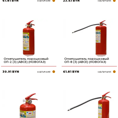
наличие:
наличие:
61.81 BYN
23.41 BYN
Товары для дома
Сантехника
Автомобильные товары, инструменты
Резинотехнические, асбестовые изделия, каболка
Огнетушитель порошковый
Огнетушитель порошковый
ОП-2 (3) (ABCE) (НОВОГАЗ)
ОП-8 (3) (ABCE) (НОВОГАЗ)
наличие:
наличие:
30.91 BYN
61.81 BYN