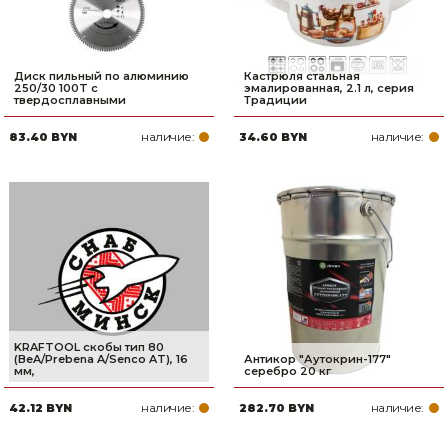
Диск пильный по алюминию
Кастрюля стальная
250/30 100T с
эмалированная, 2.1 л, серия
твердосплавными
Традиции
наличие:
наличие:
83.40 BYN
34.60 BYN
KRAFTOOL скобы тип 80
(BeA/Prebena A/Senco AT), 16
Антикор "Аутокрин-177"
мм,
серебро 20 кг
наличие:
наличие:
42.12 BYN
282.70 BYN