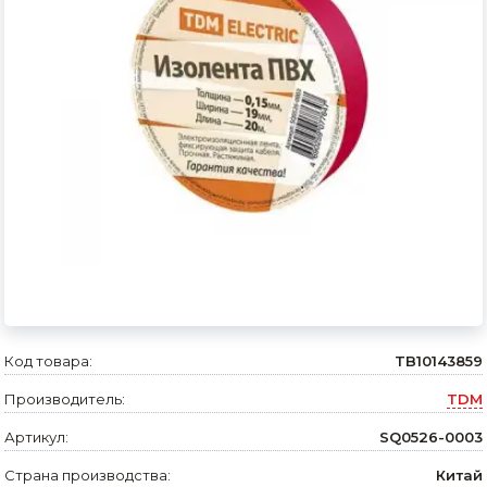
Сварочное оборудование и материалы
Средства индивидуальной защиты и спецодежда
Хранение инструмента (ящики, сумки, пояса, тележки)
Хозтовары
Нагреватели и осушители воздуха
Очистители (мойки) высокого давления
Масла и смазки
Крепеж и фурнитура
Код товара:
TB10143859
Ручной инструмент
Производитель:
TDM
Строительные и отделочные материалы
Артикул:
SQ0526-0003
Садовый инструмент, вазоны, горшки и кашпо, теплицы, парники
Страна производства:
Китай