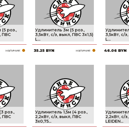
(5 роз.,
Удлинитель 3м (5 роз.,
Удлинитель
л, ПВС
3,5кВт, с/з, выкл, ПВС 3х1,5)
3,5кВт, с/з
L...
L...
наличие:
35.25 BYN
наличие:
46.06 BYN
3 роз.,
Удлинитель 1,5м (4 роз.,
Удлинитель
л, ПВС
2,2кВт, с/з, выкл, ПВС
2,2кВт, с/з
3х0,75...
LEIDEN...