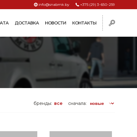
info@snabmk.by
+375 (29) 3-650-259
АТА
ДОСТАВКА
НОВОСТИ
КОНТАКТЫ
ы
рмушки
ие для систем
ормушки и
оилки
поилки для коз и
бренды:
все
сначала:
поилки для
поилки для птиц