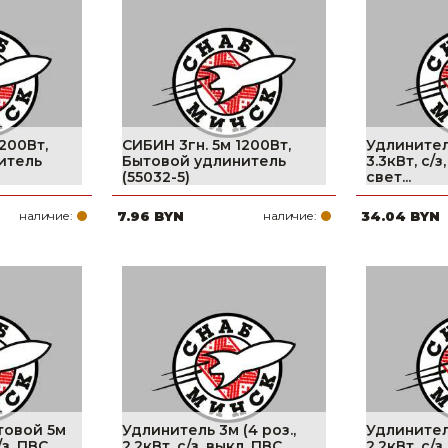
Ниппельные 
стилляторы
свиней
Чашечные к
Чашечные п
200Вт,
СИБИН 3гн. 5м 1200Вт,
Удлинитель
итель
Бытовой удлинитель
3.3кВт, с/з
(55032-5)
свет...
наличие:
7.96 BYN
наличие:
34.04 BYN
товой 5м
Удлинитель 3м (4 роз.,
Удлинитель
с/з, ПВС
2,2кВт, с/з, выкл, ПВС
2,2кВт, с/з