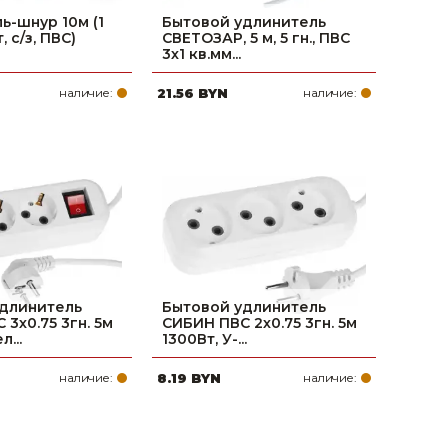
ь-шнур 10м (1
Бытовой удлинитель
т, с/з, ПВС)
СВЕТОЗАР, 5 м, 5 гн., ПВС
3х1 кв.мм...
наличие:
21.56 BYN
наличие:
длинитель
Бытовой удлинитель
3х0.75 3гн. 5м
СИБИН ПВС 2х0.75 3гн. 5м
...
1300Вт, У-...
наличие:
8.19 BYN
наличие: