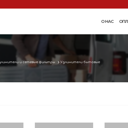
О НАС
ОПЛ
Доильные аппараты
Термошкаф
Запчасти для доильных
Поилки и ко
аппаратов
Комплектующ
длинители и сетевые фильтры
Удлинители бытовые
Машинки и ножницы для
поения
 маслобойки
стрижки овец
Бункерные к
 к
Запасные части и
вакуумные п
 маслобойкам
принадлежности к машинкам
Ниппельные 
для стрижки овец
овец
во
Прессы винтовые и
Ниппельные 
соковыжималки
тво
кроликов
вощей и
Ниппельные 