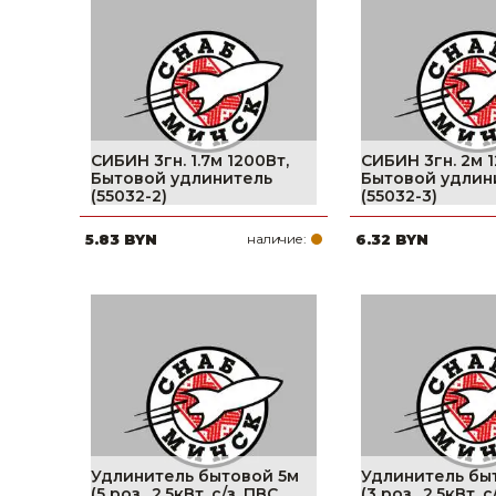
фруктов
Строительное оборудование
Автоклавы. Ди
Садовая техника, оснастка и принадлежности
Дистилляторы
Сварочное оборудование и материалы
Средства индивидуальной защиты и спецодежда
СИБИН 3гн. 1.7м 1200Вт,
СИБИН 3гн. 2м 1
Бытовой удлинитель
Бытовой удлин
Хранение инструмента (ящики, сумки, пояса, тележки)
(55032-2)
(55032-3)
5.83 BYN
наличие:
6.32 BYN
Хозтовары
Нагреватели и осушители воздуха
Очистители (мойки) высокого давления
Масла и смазки
Крепеж и фурнитура
Ручной инструмент
Удлинитель бытовой 5м
Удлинитель бы
(5 роз., 2.5кВт, с/з, ПВС
(3 роз., 2.5кВт, 