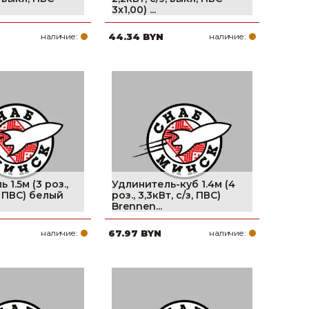
3х1,00) ...
наличие:
44.34 BYN
наличие:
 1.5м (3 роз.,
Удлинитель-куб 1.4м (4
з, ПВС) белый
роз., 3,3кВт, с/з, ПВС)
Brennen...
наличие:
67.97 BYN
наличие: