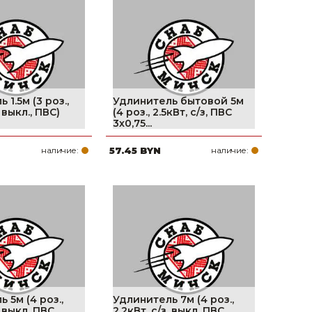
поилки для
ормушки
оилки
 1.5м (3 роз.,
Удлинитель бытовой 5м
, выкл., ПВС)
(4 роз., 2.5кВт, с/з, ПВС
3х0,75...
наличие:
57.45 BYN
наличие:
 5м (4 роз.,
Удлинитель 7м (4 роз.,
, выкл, ПВС
2,2кВт, с/з, выкл, ПВС