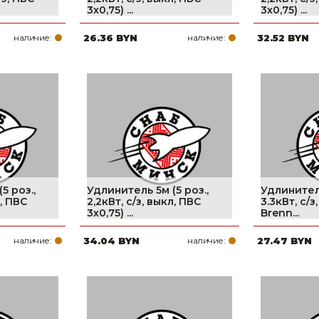
3х0,75) ...
3х0,75) ...
наличие:
26.36 BYN
наличие:
32.52 BYN
5 роз.,
Удлинитель 5м (5 роз.,
Удлинитель
л, ПВС
2,2кВт, с/з, выкл, ПВС
3.3кВт, с/
3х0,75) ...
Brenn...
наличие:
34.04 BYN
наличие:
27.47 BYN