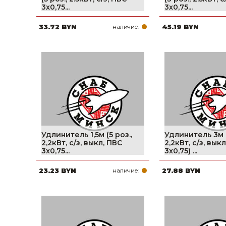
3х0,75...
3х0,75...
Строительные и отделочные материалы
33.72 BYN
наличие:
45.19 BYN
Садовый инструмент, вазоны, горшки и кашпо, теплицы, парники
Товары для дома
Сантехника
Автомобильные товары, инструменты
Резинотехнические, асбестовые изделия, каболка
Удлинитель 1,5м (5 роз.,
Удлинитель 3м (
2,2кВт, с/з, выкл, ПВС
2,2кВт, с/з, вык
3х0,75...
3х0,75) ...
23.23 BYN
наличие:
27.88 BYN