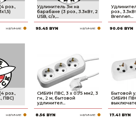
4 роз.,
Удлинитель 3м на
Удлинител
3х1,5)
барабане (3 роз., 3.3кВт, 2
роз., 3.3кВ
USB, с/з,...
Brennen...
наличие:
95.45 BYN
наличие:
90.06 BYN
4 роз.,
СИБИН ПВС, 3 х 0.75 мм2, 3
Бытовой у
., ПВС)
гн., 2 м, бытовой
СИБИН ПВС 
удлинител...
выключател
наличие:
8.56 BYN
наличие:
17.41 BYN