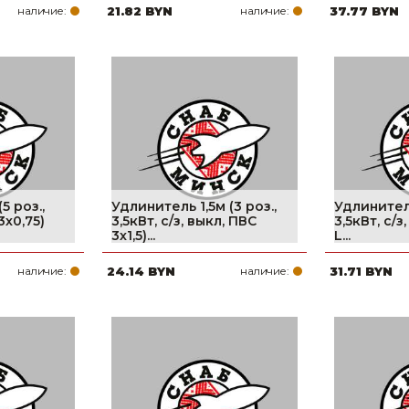
наличие:
21.82 BYN
наличие:
37.77 BYN
5 роз.,
Удлинитель 1,5м (3 роз.,
Удлинитель
3х0,75)
3,5кВт, с/з, выкл, ПВС
3,5кВт, с/з
3х1,5)...
L...
наличие:
24.14 BYN
наличие:
31.71 BYN