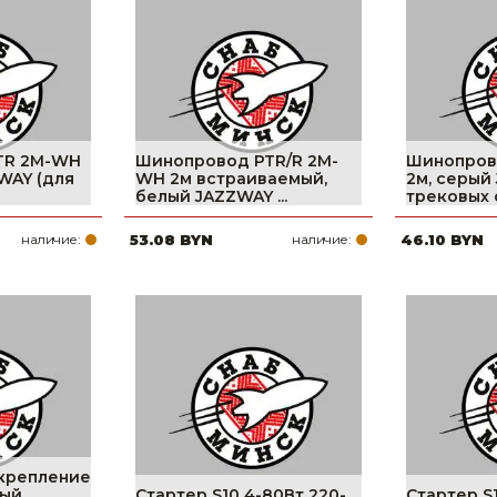
Ниппельные 
стилляторы
свиней
Чашечные к
Чашечные п
TR 2M-WH
Шинопровод PTR/R 2M-
Шинопров
WAY (для
WH 2м встраиваемый,
2м, серый
белый JAZZWAY ...
трековых с
наличие:
53.08 BYN
наличие:
46.10 BYN
крепление
лый
Стартер S10 4-80Вт 220-
Стартер S