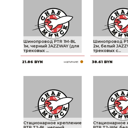
фруктов
Строительное оборудование
Автоклавы. Ди
Садовая техника, оснастка и принадлежности
Дистилляторы
Сварочное оборудование и материалы
Средства индивидуальной защиты и спецодежда
Шинопровод PTR 1M-BL
Шинопровод P
1м, черный JAZZWAY (для
2м, белый JAZZ
Хранение инструмента (ящики, сумки, пояса, тележки)
трековых ...
трековых с...
21.86 BYN
наличие:
38.61 BYN
Хозтовары
Нагреватели и осушители воздуха
Очистители (мойки) высокого давления
Масла и смазки
Крепеж и фурнитура
Ручной инструмент
Стационарное крепление
Стационарное 
PTR T2-BL, черный
PTR T2-WH, бе