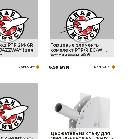
поилки для
ормушки
оилки
од PTR 2M-GR
Торцевые элементы
 JAZZWAY (для
комплект PTR/R EC-WH,
...
встраиваемый б...
наличие:
6.59 BYN
наличие:
Держатель на стену для
10 4-80Вт 220-
светильников PSL ф60х1.5