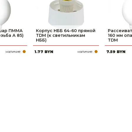
 шар ПММА
Корпус НББ 64-60 прямой
Рассеива
зьба А 85)
TDM (к светильникам
160 мм опа
НББ)
TDM
наличие:
1.77 BYN
наличие:
7.59 BYN