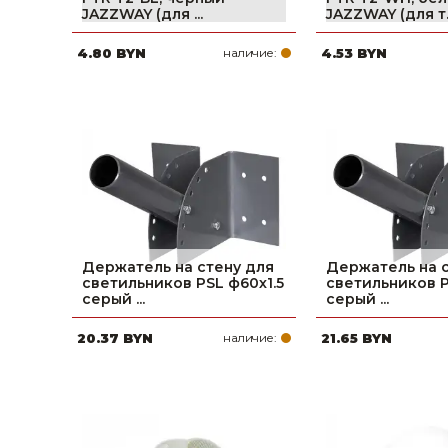
JAZZWAY (для ...
JAZZWAY (для т..
Строительные и отделочные материалы
4.80 BYN
наличие:
4.53 BYN
Садовый инструмент, вазоны, горшки и кашпо, теплицы, парники
Товары для дома
Сантехника
Автомобильные товары, инструменты
Резинотехнические, асбестовые изделия, каболка
Держатель на стену для
Держатель на 
светильников PSL ф60х1.5
светильников P
серый ...
серый ...
20.37 BYN
наличие:
21.65 BYN