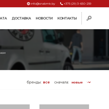
info@snabmk.by
+375 (29) 3-650-259
АТА
ДОСТАВКА
НОВОСТИ
КОНТАКТЫ
ы
рмушки
ие для систем
икам
ормушки и
оилки
поилки для коз и
бренды:
все
сначала:
поилки для
поилки для птиц