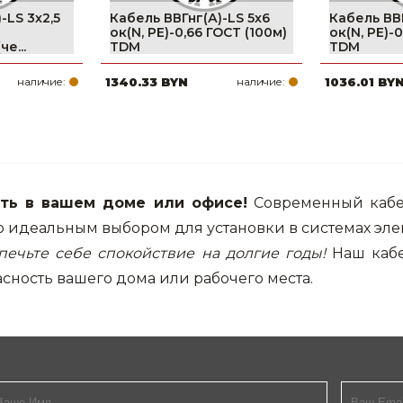
-LS 3х2,5
Кабель ВВГнг(А)-LS 5х6
Кабель ВВГ
ок(N, PE)-0,66 ГОСТ (100м)
ок(N, PE)-
е...
TDM
TDM
наличие:
1340.33 BYN
наличие:
1036.01 BY
сть в вашем доме или офисе!
Современный кабел
го идеальным выбором для установки в системах эл
печьте себе спокойствие на долгие годы!
Наш кабе
асность вашего дома или рабочего места.