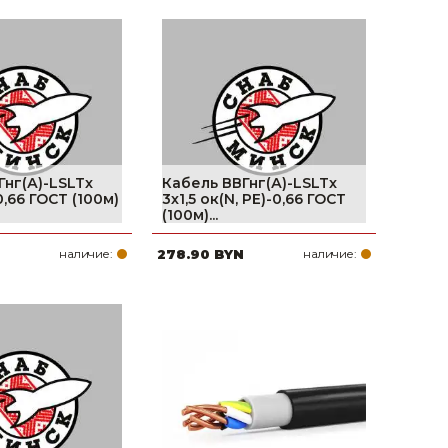
поилки для
ормушки
оилки
Гнг(А)-LSLTx
Кабель ВВГнг(А)-LSLTx
0,66 ГОСТ (100м)
3х1,5 ок(N, PE)-0,66 ГОСТ
(100м)...
наличие:
278.90 BYN
наличие: