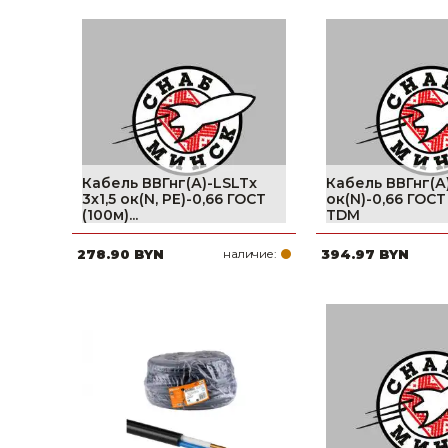
фруктов
Строительное оборудование
Автоклавы. Ди
Садовая техника, оснастка и принадлежности
Дистилляторы
Сварочное оборудование и материалы
Средства индивидуальной защиты и спецодежда
Хранение инструмента (ящики, сумки, пояса, тележки)
Кабель ВВГнг(А)-LSLTx
Кабель ВВГнг(А)
3х1,5 ок(N, PE)-0,66 ГОСТ
ок(N)-0,66 ГОСТ
(100м)...
TDM
Хозтовары
278.90 BYN
наличие:
394.97 BYN
Нагреватели и осушители воздуха
Очистители (мойки) высокого давления
Масла и смазки
Крепеж и фурнитура
Ручной инструмент