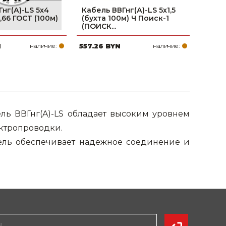
нг(А)-LS 5х4
Кабель ВВГнг(А)-LS 5х1,5
0,66 ГОСТ (100м)
(бухта 100м) Ч Поиск-1
(ПОИСК...
N
наличие:
557.26 BYN
наличие:
ь ВВГнг(A)-LS обладает высоким уровнем
ектропроводки.
ль обеспечивает надежное соединение и