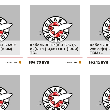
Ниппельные 
стилляторы
свиней
Чашечные к
Чашечные п
-LS 4х1,5
Кабель ВВГнг(А)-LS 5х1,5
Кабель ВВ
 (100м)
ок(N, PE)-0,66 ГОСТ (100м)
2х6 ок(N)-
TD...
TDM (...
наличие:
530.73 BYN
наличие:
502.12 BYN