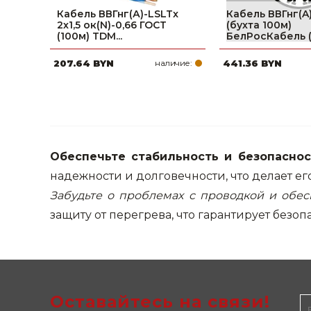
Кабель ВВГнг(А)-LSLTx
Кабель ВВГнг(A)
Строительные и отделочные материалы
2х1,5 ок(N)-0,66 ГОСТ
(бухта 100м)
(100м) TDM...
БелРосКабель (ч
Садовый инструмент, вазоны, горшки и кашпо, теплицы, парники
207.64 BYN
наличие:
441.36 BYN
Товары для дома
Сантехника
Автомобильные товары, инструменты
Обеспечьте стабильность и безопасно
Резинотехнические, асбестовые изделия, каболка
надежности и долговечности, что делает е
Забудьте о проблемах с проводкой и обес
защиту от перегрева, что гарантирует безоп
Оставайтесь на связи!