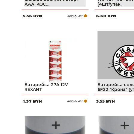
ААА, KOC...
(4шт/упак...
Строительные и отделочные материалы
5.56 BYN
наличие:
6.60 BYN
Садовый инструмент, вазоны, горшки и кашпо, теплицы, парники
Товары для дома
Сантехника
Автомобильные товары, инструменты
Резинотехнические, асбестовые изделия, каболка
Батарейка 27A 12V
Батарейка сол
REXANT
6F22 "Крона" (уп
1.37 BYN
наличие:
3.55 BYN