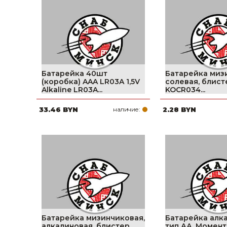
фруктов
Строительное оборудование
Автоклавы. Ди
Садовая техника, оснастка и принадлежности
Дистилляторы
Сварочное оборудование и материалы
Средства индивидуальной защиты и спецодежда
Батарейка 40шт
Батарейка миз
(коробка) AAA LR03A 1,5V
солевая, блист
Хранение инструмента (ящики, сумки, пояса, тележки)
Alkaline LR03A...
KOCR034...
33.46 BYN
наличие:
2.28 BYN
Хозтовары
Нагреватели и осушители воздуха
Очистители (мойки) высокого давления
Масла и смазки
Крепеж и фурнитура
Ручной инструмент
Батарейка мизинчиковая,
Батарейка алк
алкалиновая, блистер,
тип АА, Момент