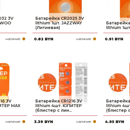
032 3V
Батарейка CR2025 3V
AEWOO
lithium 1шт. JAZZWAY
Батарейка
(Литиевая)
lithium 1ш
наличие:
0.82 BYN
наличие:
0.91 BYN
16 3V
Батарейка CR1216 3V
Батарейка
ПИТЕР MAX
lithium 4шт. ЮПИТЕР
lithium 4
(блистер с лин...
(блистер с 
наличие:
3.39 BYN
наличие:
4.95 BYN