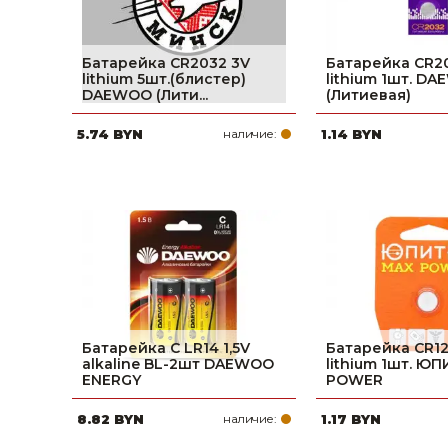
Батарейка CR2032 3V
Батарейка CR2
lithium 5шт.(блистер)
lithium 1шт. D
DAEWOO (Лити...
(Литиевая)
5.74 BYN
наличие:
1.14 BYN
Батарейка C LR14 1,5V
Батарейка CR12
alkaline BL-2шт DAEWOO
lithium 1шт. Ю
ENERGY
POWER
8.82 BYN
наличие:
1.17 BYN