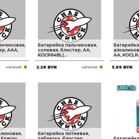
Ниппельные 
стилляторы
свиней
Чашечные к
Чашечные п
инчиковая,
Батарейка пальчиковая,
Батарейка
ер, ААА,
солевая, блистер, АА,
алкалинов
KOCR64BL(...
АА, KOCLR..
наличие:
2.28 BYN
наличие:
5.99 BYN
алиновая,
Батарейка литиевая,
 Energy
таблетка, блистер,
Батарейка