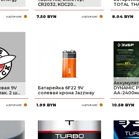
CR2032, KOC20...
TOTAL TH
наличие:
7.50 BYN
наличие:
8.04 BYN
Аккумулят
евая 9V
Батарейка 6F22 9V
DYNAMIC P
ак. 2 ш...
солевая крона Jazzway
АА-2400мАч
наличие:
1.99 BYN
наличие:
10.58 BYN