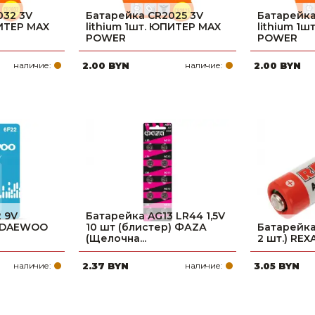
032 3V
Батарейка CR2025 3V
Батарейка
ПИТЕР MAX
lithium 1шт. ЮПИТЕР MAX
lithium 1
POWER
POWER
наличие:
2.00 BYN
наличие:
2.00 BYN
 9V
Батарейка AG13 LR44 1,5V
а DAEWOO
10 шт (блистер) ФАZА
Батарейка 
(Щелочна...
2 шт.) REX
наличие:
2.37 BYN
наличие:
3.05 BYN