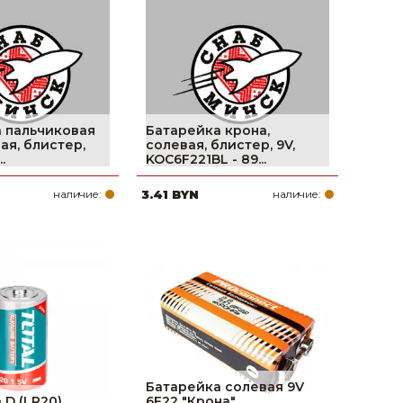
поилки для
ормушки
оилки
 пальчиковая
Батарейка крона,
ая, блистер,
солевая, блистер, 9V,
.
KOC6F221BL - 89...
наличие:
3.41 BYN
наличие:
Батарейка солевая 9V
 D (LR20)
6F22 "Крона"