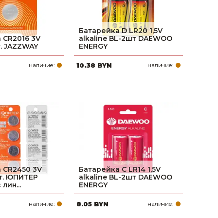
Батарейка D LR20 1,5V
 CR2016 3V
alkaline BL-2шт DAEWOO
т. JAZZWAY
ENERGY
наличие:
10.38 BYN
наличие:
 CR2450 3V
Батарейка C LR14 1,5V
шт. ЮПИТЕР
alkaline BL-2шт DAEWOO
лин...
ENERGY
наличие:
8.05 BYN
наличие: