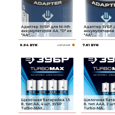
Адаптер ЗУБР для Ni-Mh
Адаптер ЗУБР 
аккумуляторов АА, ″D″ из
аккумуляторов 
″АА″, ...
″АА″, ...
9.94 BYN
наличие:
7.81 BYN
Щелочная батарейка 1.5
Щелочная батар
В, тип АА, 4 шт, ЗУБР
В, тип ААА, 2 ш
Turbo-MAX...
Turbo-MA...