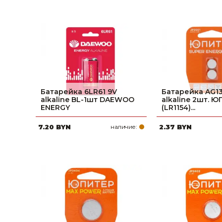
Батарейка 6LR61 9V
Батарейка AG13
alkaline BL-1шт DAEWOO
alkaline 2шт. 
ENERGY
(LR1154)...
7.20 BYN
наличие:
2.37 BYN