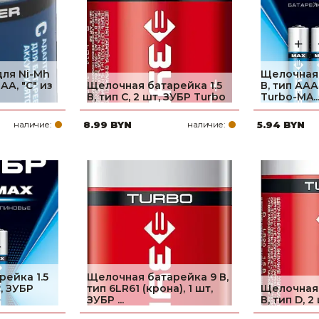
для Ni-Mh
Щелочная 
АА, ″C″ из
Щелочная батарейка 1.5
В, тип ААА
В, тип С, 2 шт, ЗУБР Turbo
Turbo-MA..
наличие:
8.99 BYN
наличие:
5.94 BYN
ейка 1.5
Щелочная батарейка 9 В,
т, ЗУБР
тип 6LR61 (крона), 1 шт,
Щелочная 
ЗУБР ...
В, тип D, 