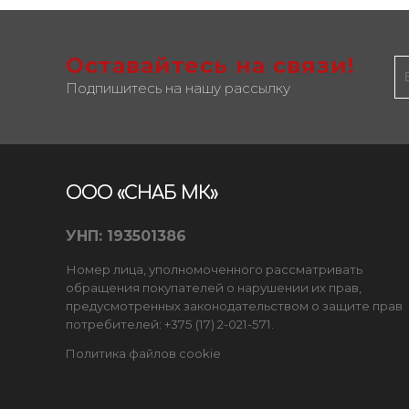
Оставайтесь на связи!
Подпишитесь на нашу рассылку
ООО «СНАБ МК»
УНП: 193501386
Номер лица, уполномоченного рассматривать
обращения покупателей о нарушении их прав,
предусмотренных законодательством о защите прав
потребителей: +375 (17) 2-021-571.
Политика файлов cookie