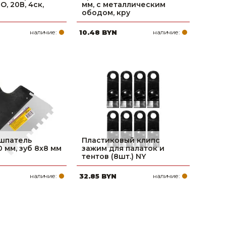
O, 20В, 4ск,
мм, с металлическим
ободом, кру
наличие:
10.48 BYN
наличие:
шпатель
Пластиковый клипс
 мм, зуб 8х8 мм
зажим для палаток и
тентов (8шт.) NY
наличие:
32.85 BYN
наличие: