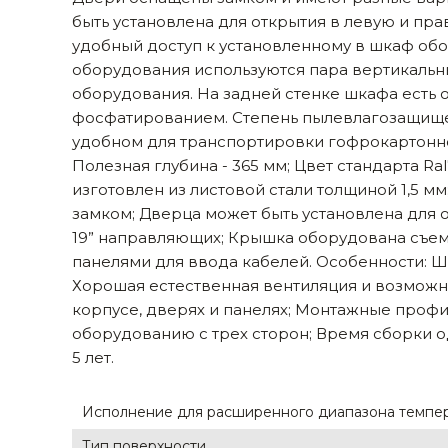
быть установлена для открытия в левую и пра
Строительные и отделочные материалы
удобный доступ к установленному в шкаф обо
Садовый инструмент, вазоны, горшки и кашпо, теплицы, парники
оборудования используются пара вертикальн
оборудования. На задней стенке шкафа есть 
Товары для дома
фосфатированием. Степень пылевлагозащищенн
удобном для транспортировки гофрокартонном 
Сантехника
Полезная глубина - 365 мм; Цвет стандарта Ra
изготовлен из листовой стали толщиной 1,5 
Автомобильные товары, инструменты
замком; Дверца может быть установлена для 
Резинотехнические, асбестовые изделия, каболка
19” направляющих; Крышка оборудована съем
панелями для ввода кабелей. Особенности: Шк
Хорошая естественная вентиляция и возможн
корпусе, дверях и панелях; Монтажные профи
оборудованию с трех сторон; Время сборки од
5 лет.
Исполнение для расширенного диапазона темпе
Тип поверхности