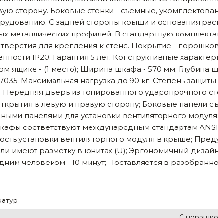
вую сторону. Боковые стенки - съемные, укомплектова
рудованию. С задней стороны крыши и основания расп
ых металлических профилей. В стандартную комплекта
отверстия для крепления к стене. Покрытие - порошк
ости IP20. Гарантия 5 лет. Конструктивные характери
ящике - (1 место); Ширина шкафа - 570 мм; Глубина шк
l7035; Максимальная нагрузка до 90 кг; Степень защиты
мм; Передняя дверь из тонированного ударопрочного с
открытия в левую и правую сторону; Боковые панели с
ными панелями для установки вентиляторного модул
афы соответствуют международным стандартам ANSI/EIA
ость установки вентиляторного модуля в крыше; Пре
ли имеют разметку в юнитах (U); Эргономичный дизайн
ним человеком - 10 минут; Поставляется в разобранно
ратур
С порошко