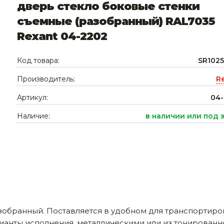
дверь стекло боковые стенки
Ниппельные 
съемные (разобранный) RAL7035
стилляторы
свиней
Rexant 04-2202
Чашечные к
Чашечные п
Код товара:
SR102
Производитель:
R
Артикул:
04-
Наличие:
в наличии или под 
зобранный. Поставляется в удобном для транспортиро
анты исполнения, металлическими или из тонированн