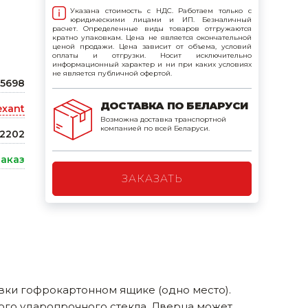
Указана стоимость с НДС. Работаем только с
поилки для
юридическими лицами и ИП. Безналичный
расчет. Определенные виды товаров отгружаются
кратно упаковкам. Цена не является окончательной
ценой продажи. Цена зависит от объема, условий
ормушки
оплаты и отгрузки. Носит исключительно
информационный характер и ни при каких условиях
оилки
не является публичной офертой.
55698
ДОСТАВКА ПО БЕЛАРУСИ
exant
Возможна доставка транспортной
компанией по всей Беларуси.
2202
заказ
ЗАКАЗАТЬ
вки гофрокартонном ящике (одно место).
ого ударопрочного стекла. Дверца может