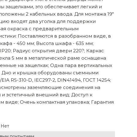
ны защелками, это обеспечивает легкий и
оложены 2 кабельных ввода. Для монтажа 19"
цию входят два уголка для поддержки
овая окраска с предварительным
стики: Поставляются в разобранном виде, в
афа - 450 мм; Высота шкафа - 635 мм;
 IP20; Радиус открытия двери 220?; Каркас
текла 5 мм в металлической раме оснащена
ъемные на защелках; Одна пара вертикальных
я; Дно и крышка оборудованы съемными
 RS-310-D, IEC297-2, DIN41494, ГОСТ 14254;
дусмотрены заземляющие соединения на
 и эстетичный внешний вид; Доступ к
м виде; Очень компактная упаковка; Гарантия
Нет
вым покрытием