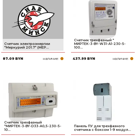
Сварочное оборудование и материалы
Средства индивидуальной защиты и спецодежда
Хранение инструмента (ящики, сумки, пояса, тележки)
Счетчик трехфазный "
Хозтовары
Счетчик электроэнергии
МИРТЕК-3-BY-W31-A1-230-5-
"Меркурий 201.7" (МЕР...
100...
Нагреватели и осушители воздуха
наличие:
наличие:
87.09 BYN
437.99 BYN
Очистители (мойки) высокого давления
Масла и смазки
Крепеж и фурнитура
Ручной инструмент
Строительные и отделочные материалы
Счетчик трехфазный
"МИРТЕК-3-BY-D33-A0,5-230-5-
Панель ПУ для трехфазного
10...
счетчика с боксом 1-9 модул...
Садовый инструмент, вазоны, горшки и кашпо, теплицы, парники