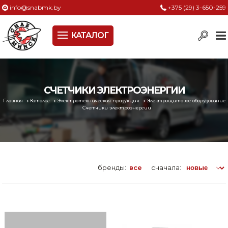
info@snabmk.by
+375 (29) 3-650-259
КАТАЛОГ
Сельское хозяйство, животноводство, птицеводство
Электроинструменты
Оснастка к электроинструменту
СЧЕТЧИКИ ЭЛЕКТРОЭНЕРГИИ
Главная
Каталог
Электротехническая продукция
Электрощитовое оборудование
Измерительный инструмент
Счетчики электроэнергии
Металлическая мебель, сейфы, стеллажи
Пневматическое и гидравлическое оборудование
бренды:
все
сначала:
Электротехническая продукция
Строительное оборудование
Садовая техника, оснастка и принадлежности