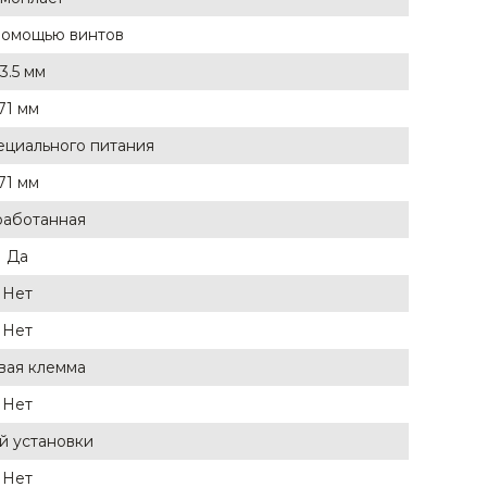
помощью винтов
3.5 мм
71 мм
ециального питания
71 мм
аботанная
Да
Нет
Нет
вая клемма
Нет
й установки
Нет