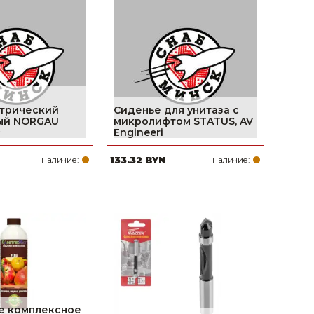
трический
Сиденье для унитаза с
ый NORGAU
микролифтом STATUS, AV
с
Engineeri
наличие:
133.32 BYN
наличие:
е комплексное