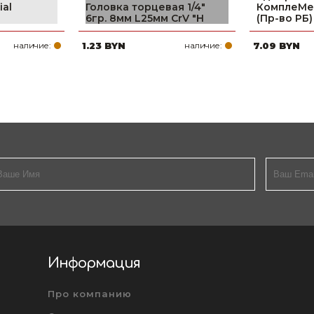
ial
Головка торцевая 1/4"
КомплеМе
6гр. 8мм L25мм CrV "H
(Пр-во РБ)
наличие:
1.23 BYN
наличие:
7.09 BYN
Информация
Про компанию