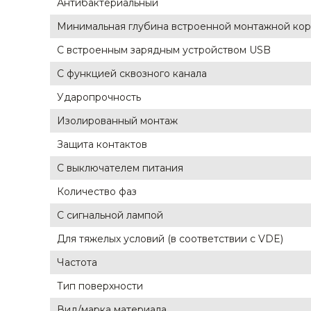
Антибактериальный
Строительные и отделочные материалы
Минимальная глубина встроенной монтажной ко
Садовый инструмент, вазоны, горшки и кашпо, теплицы, парники
С встроенным зарядным устройством USB
С функцией сквозного канала
Товары для дома
Ударопрочность
Сантехника
Изолированный монтаж
Автомобильные товары, инструменты
Защита контактов
Резинотехнические, асбестовые изделия, каболка
С выключателем питания
Количество фаз
С сигнальной лампой
Для тяжелых условий (в соответствии с VDE)
Частота
Тип поверхности
Вид/марка материала