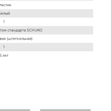
ластик
Белый
1
ктом стандарта SCHUKO
вая (штепсельная)
1
5 лет