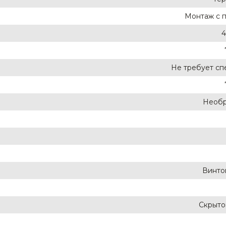
Монтаж с 
4
Не требует сп
Необр
Винто
Скрыто