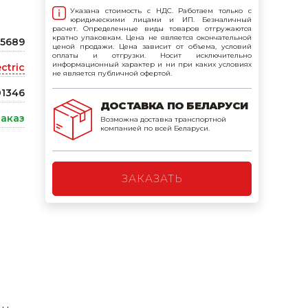
Указана стоимость с НДС. Работаем только с
поилки для
юридическими лицами и ИП. Безналичный
расчет. Определенные виды товаров отгружаются
кратно упаковкам. Цена не является окончательной
55689
ценой продажи. Цена зависит от объема, условий
ормушки
оплаты и отгрузки. Носит исключительно
информационный характер и ни при каких условиях
ctric
оилки
не является публичной офертой.
1346
ДОСТАВКА ПО БЕЛАРУСИ
заказ
Возможна доставка транспортной
компанией по всей Беларуси.
ЗАКАЗАТЬ