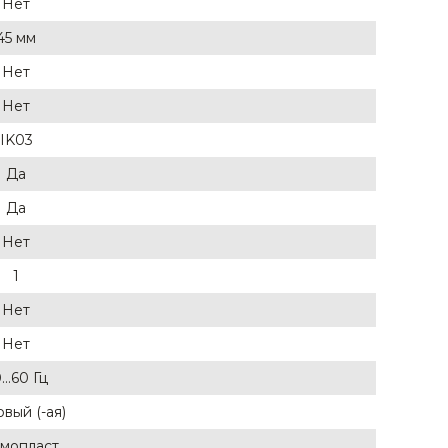
Нет
45 мм
Нет
Нет
IK03
Да
Да
Нет
1
Нет
Нет
...60 Гц
вый (-ая)
мопласт