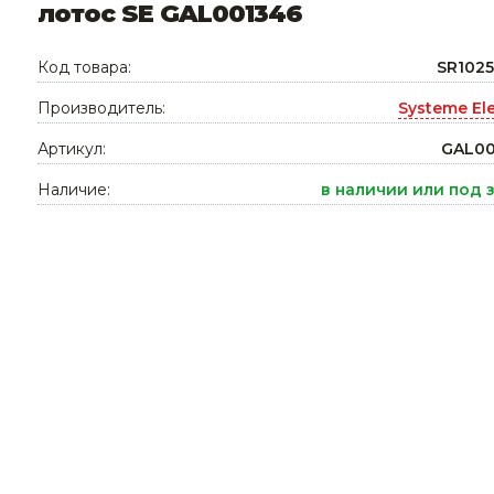
лотос SE GAL001346
Ниппельные 
стилляторы
свиней
Код товара:
SR102
Чашечные к
Производитель:
Systeme Ele
Чашечные п
Артикул:
GAL00
Наличие:
в наличии или под 