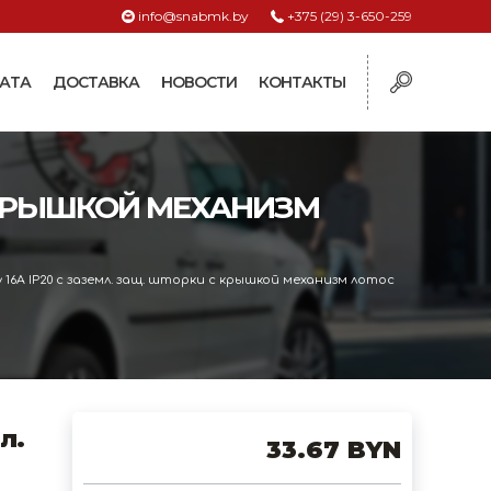
info@snabmk.by
+375 (29) 3-650-259
АТА
ДОСТАВКА
НОВОСТИ
КОНТАКТЫ
ы
С КРЫШКОЙ МЕХАНИЗМ
рмушки
ие для систем
y 16А IP20 с заземл. защ. шторки с крышкой механизм лотос
ормушки и
оилки
поилки для коз и
поилки для
л.
33.67 BYN
поилки для птиц