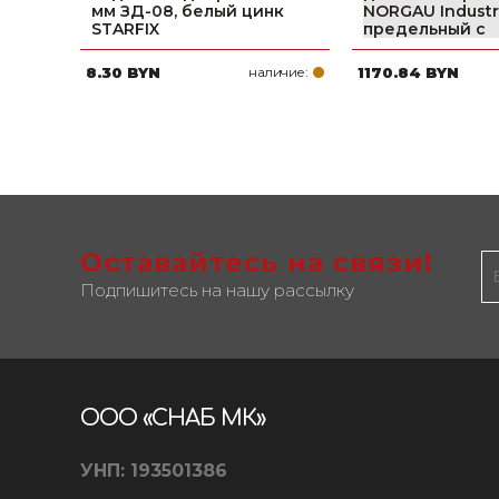
мм ЗД-08, белый цинк
NORGAU Industr
STARFIX
предельный с
8.30 BYN
наличие:
1170.84 BYN
Оставайтесь на связи!
Подпишитесь на нашу рассылку
ООО «СНАБ МК»
УНП: 193501386