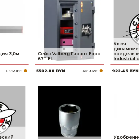
Ключ
динамоме
ция 3,0м
Сейф Valberg Гарант Евро
предельн
67T EL
Industrial 
наличие:
5502.00 BYN
наличие:
922.43 BYN
еский
Удобрени