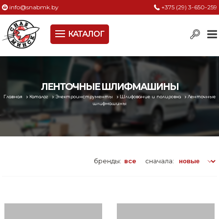
info@snabmk.by
+375 (29) 3-650-259
КАТАЛОГ
Сельское хозяйство, животноводство, птицеводство
Электроинструменты
Оснастка к электроинструменту
ЛЕНТОЧНЫЕ ШЛИФМАШИНЫ
Главная
Каталог
Электроинструменты
Шлифование и полировка
Ленточные
Измерительный инструмент
шлифмашины
Металлическая мебель, сейфы, стеллажи
Пневматическое и гидравлическое оборудование
бренды:
все
сначала:
Электротехническая продукция
Строительное оборудование
Садовая техника, оснастка и принадлежности