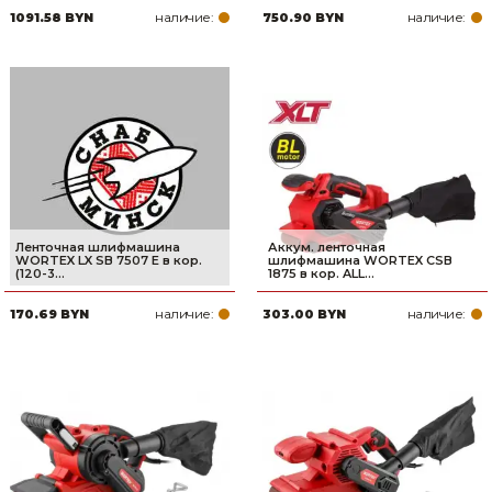
наличие:
наличие:
1091.58 BYN
750.90 BYN
Товары для дома
Сантехника
Автомобильные товары, инструменты
Резинотехнические, асбестовые изделия, каболка
Ленточная шлифмашина
Аккум. ленточная
WORTEX LX SB 7507 E в кор.
шлифмашина WORTEX CSB
(120-3...
1875 в кор. ALL...
наличие:
наличие:
170.69 BYN
303.00 BYN