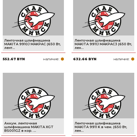
Сварочное оборудование и материалы
Средства индивидуальной защиты и спецодежда
Хранение инструмента (ящики, сумки, пояса, тележки)
Ленточная шлифмашина
Ленточная шлифмашина
Хозтовары
MAKITA 9910J MAKPAC (650 Вт,
MAKITA 9911J MAKPAC3 (650 Вт,
лент...
лен...
Нагреватели и осушители воздуха
наличие:
наличие:
552.67 BYN
632.66 BYN
Очистители (мойки) высокого давления
Масла и смазки
Крепеж и фурнитура
Ручной инструмент
Строительные и отделочные материалы
Аккум. ленточная
Ленточная шлифмашина
шлифмашина MAKITA XGT
MAKITA 9911 K в чем. (650 Вт,
BS001GZ в кор. ...
лен...
Садовый инструмент, вазоны, горшки и кашпо, теплицы, парники