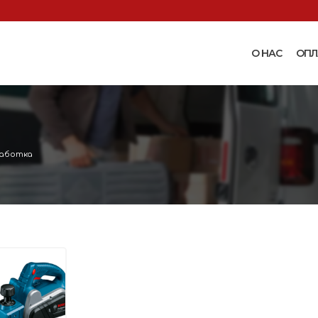
О НАС
ОПЛ
Доильные аппараты
Термошкаф
Запчасти для доильных
Поилки и ко
аппаратов
Комплектующ
аботка
Машинки и ножницы для
поения
 маслобойки
стрижки овец
Бункерные к
 к
Запасные части и
вакуумные п
 маслобойкам
принадлежности к машинкам
Ниппельные 
для стрижки овец
овец
во
Прессы винтовые и
Ниппельные 
соковыжималки
тво
кроликов
вощей и
Ниппельные 