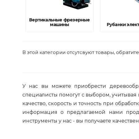
фруктов
Строительное оборудование
Автоклавы. Ди
Садовая техника, оснастка и принадлежности
Вертикальные фрезерные
Дистилляторы
машины
Рубанки элек
Сварочное оборудование и материалы
Средства индивидуальной защиты и спецодежда
В этой категории отсутсвуют товары, обратит
Хранение инструмента (ящики, сумки, пояса, тележки)
Хозтовары
Нагреватели и осушители воздуха
У нас вы можете приобрести деревообр
Очистители (мойки) высокого давления
специалисты помогут с выбором, учитывая 
качество, скорость и точность при обрабо
Масла и смазки
информация о предлагаемой нами проду
Крепеж и фурнитура
инструменты у нас - вы получаете качестве
Ручной инструмент