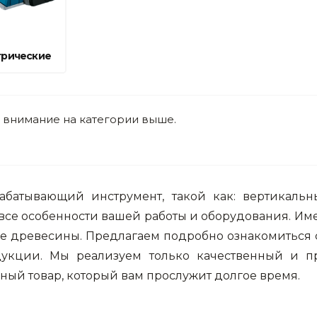
Ниппельные 
стилляторы
свиней
Чашечные к
трические
Чашечные п
е внимание на категории выше.
абатывающий инструмент, такой как: вертикал
все особенности вашей работы и оборудования. Им
тке древесины. Предлагаем подробно ознакомиться 
кции. Мы реализуем только качественный и п
нный товар, который вам прослужит долгое время.