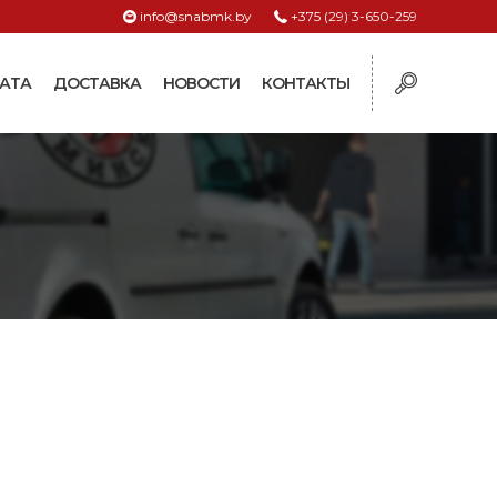
info@snabmk.by
+375 (29) 3-650-259
АТА
ДОСТАВКА
НОВОСТИ
КОНТАКТЫ
ы
рмушки
ие для систем
ормушки и
оилки
поилки для коз и
поилки для
поилки для птиц