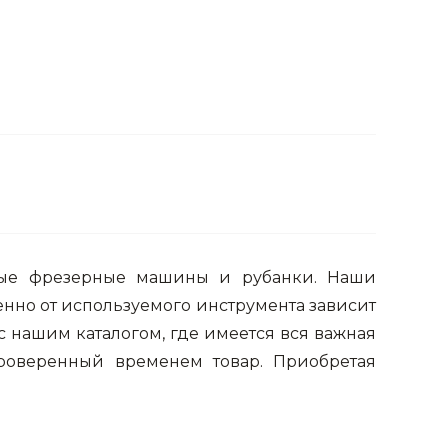
поилки для
ормушки
оилки
ьные фрезерные машины и рубанки. Наши
енно от используемого инструмента зависит
с нашим каталогом, где имеется вся важная
роверенный временем товар. Приобретая