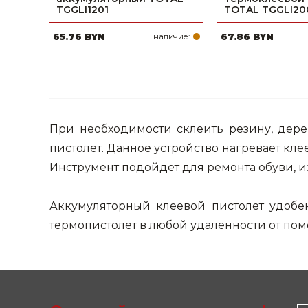
TGGLI1201
TOTAL TGGLI20
Строительные и отделочные материалы
65.76 BYN
наличие:
67.86 BYN
Садовый инструмент, вазоны, горшки и кашпо, теплицы, парники
Товары для дома
Сантехника
При необходимости склеить резину, дере
Автомобильные товары, инструменты
пистолет. Данное устройство нагревает кле
Резинотехнические, асбестовые изделия, каболка
Инструмент подойдет для ремонта обуви, и
Аккумуляторный клеевой пистолет удобен
термопистолет в любой удаленности от по