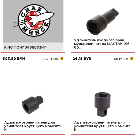
Сварочное оборудование и материалы
Средства индивидуальной защиты и спецодежда
Хранение инструмента (ящики, сумки, пояса, тележки)
Удлинитель входного вала
Хозтовары
мультипликатора МАСТАК 016-
KING TONY 3488B03MP
80...
Нагреватели и осушители воздуха
наличие:
наличие:
543.50 BYN
26.15 BYN
Очистители (мойки) высокого давления
Масла и смазки
Крепеж и фурнитура
Ручной инструмент
Строительные и отделочные материалы
Адаптер-ограничитель для
Адаптер-ограничитель для
усилителя крутящего момента
усилителя крутящего момента
K...
K...
Садовый инструмент, вазоны, горшки и кашпо, теплицы, парники