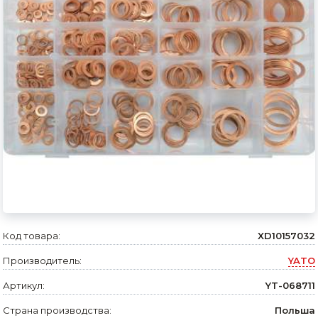
Сварочное оборудование и материалы
Средства индивидуальной защиты и спецодежда
Хранение инструмента (ящики, сумки, пояса, тележки)
Хозтовары
Нагреватели и осушители воздуха
Очистители (мойки) высокого давления
Масла и смазки
Крепеж и фурнитура
Код товара:
XD10157032
Ручной инструмент
Производитель:
YATO
Строительные и отделочные материалы
Артикул:
YT-068711
Садовый инструмент, вазоны, горшки и кашпо, теплицы, парники
Страна производства:
Польша